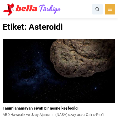
Etiket:
Asteroidi
Tanımlanamayan siyah bir nesne keşfedildi
ABD Havacılık ve Uzay Ajansının (NASA) uzay aracı Osiris-Rex'in