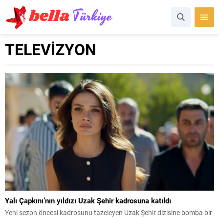
TELEVİZYON
Yalı Çapkını’nın yıldızı Uzak Şehir kadrosuna katıldı
Yeni sezon öncesi kadrosunu tazeleyen Uzak Şehir dizisine bomba bir