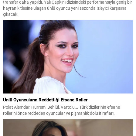
transfer daha yapıldı. Yalı Çapkını dizisindeki performansıyla geniş bir
hayran kitlesine ulaşan ünlü oyuncu yeni sezonda izleyici karşısına
çıkacak.
Ünlü Oyuncuların Reddettiği Efsane Roller
Polat Alemdar, Hürrem, Behlül, Vartolu... Türk dizilerinin efsane
rollerini önce reddeden oyuncular ve pişmanlık dolu itirafları.