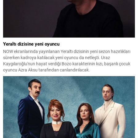
Yeraltı dizisine yeni oyuncu
NOW ekranlarında yayınlanan Yeraltı dizisinin yeni sezon hazırlıkları
sürerken kadroya katılacak yeni oyuncu da netleşti. Uraz
Kaygılaroğlu'nun hayat verdiği Bozo karakterinin kızı, başarılı çocuk
oyuncu Azra Aksu tarafından canlandırılacak.