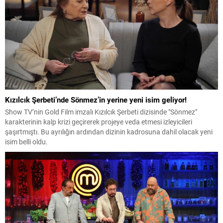
Kızılcık Şerbeti’nde Sönmez’in yerine yeni isim geliyor!
Show TV’nin Gold Film imzalı Kızılcık Şerbeti dizisinde "Sönmez"
karakterinin kalp krizi geçirerek projeye veda etmesi izleyicileri
şaşırtmıştı. Bu ayrılığın ardından dizinin kadrosuna dahil olacak yeni
isim belli oldu.