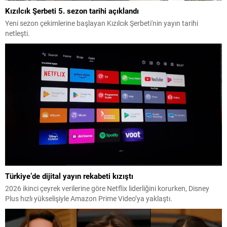
Kızılcık Şerbeti 5. sezon tarihi açıklandı
Yeni sezon çekimlerine başlayan Kızılcık Şerbeti'nin yayın tarihi
netleşti.
Türkiye’de dijital yayın rekabeti kızıştı
2026 ikinci çeyrek verilerine göre Netflix liderliğini korurken, Disney
Plus hızlı yükselişiyle Amazon Prime Video’ya yaklaştı.