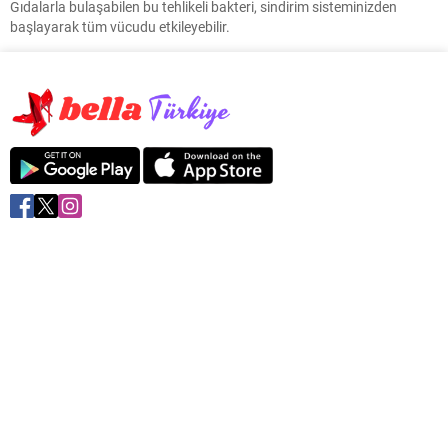
Gıdalarla bulaşabilen bu tehlikeli bakteri, sindirim sisteminizden
başlayarak tüm vücudu etkileyebilir.