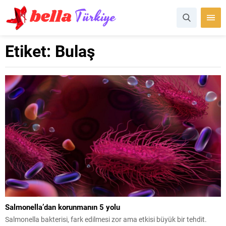
Etiket:
Bulaş
Salmonella’dan korunmanın 5 yolu
Salmonella bakterisi, fark edilmesi zor ama etkisi büyük bir tehdit.