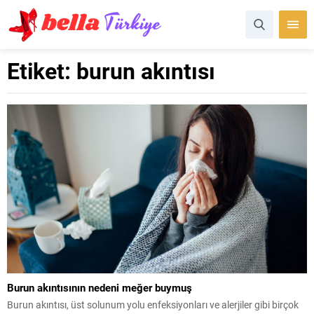
Etiket:
burun akıntısı
Burun akıntısının nedeni meğer buymuş
Burun akıntısı, üst solunum yolu enfeksiyonları ve alerjiler gibi birçok