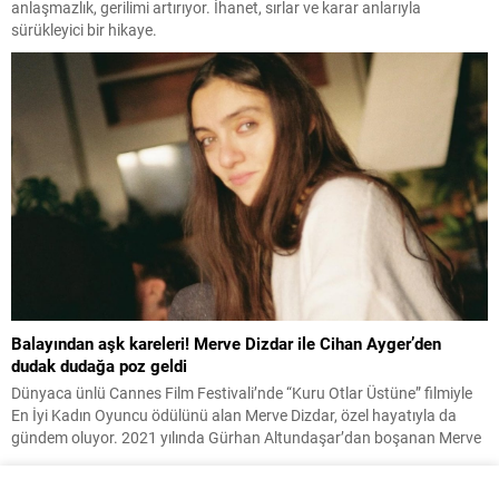
anlaşmazlık, gerilimi artırıyor. İhanet, sırlar ve karar anlarıyla
sürükleyici bir hikaye.
Balayından aşk kareleri! Merve Dizdar ile Cihan Ayger’den
dudak dudağa poz geldi
Dünyaca ünlü Cannes Film Festivali’nde “Kuru Otlar Üstüne” filmiyle
En İyi Kadın Oyuncu ödülünü alan Merve Dizdar, özel hayatıyla da
gündem oluyor. 2021 yılında Gürhan Altundaşar’dan boşanan Merve
Dizdar, mutluluğu Cihan Ayger’de buldu. Geçtiğimiz haziran ayında
sürpriz bir kararla evlenen çift, balayı için Japonya’yı seçti. Şimdi ise