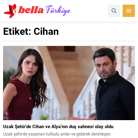
Etiket:
Cihan
Uzak Şehir’de Cihan ve Alya’nın duş sahnesi olay oldu
Uzak şehirde yaşanan tutkulu anlar ve giderek derinleşen