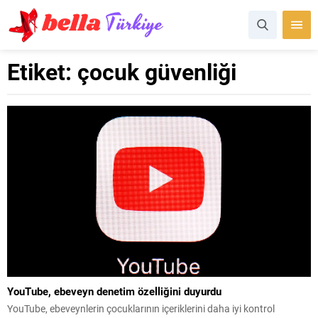
Etiket:
çocuk güvenliği
YouTube, ebeveyn denetim özelliğini duyurdu
YouTube, ebeveynlerin çocuklarının içeriklerini daha iyi kontrol