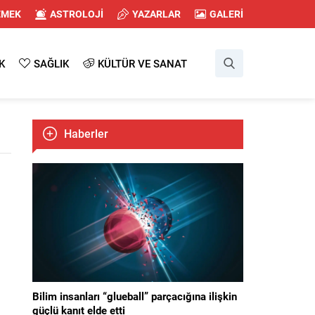
EMEK
ASTROLOJİ
YAZARLAR
GALERİ
K
SAĞLIK
KÜLTÜR VE SANAT
Haberler
Bilim insanları “glueball” parçacığına ilişkin
güçlü kanıt elde etti