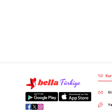
Kur
Gi
Ya