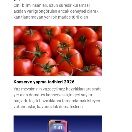
Çinli bilim insanları, uzun süredir kuramsal
açıdan varlığı öngörülen ancak deneysel olarak
kanıtlanamayan yeni bir madde türü olan
"glueball"ın (yapışkan top) varlığına dair güçlü
kanıt elde etti.
Konserve yapma tarihleri 2026
Yaz mevsiminin vazgeçilmez hazırlıkları arasında
yer alan domates konservesi için geri sayım
başladı. Kışlık hazırlıklarını tamamlamak isteyen
vatandaşlar, kavanozluk domateslerin
pazarlarda ve tarlalarda ne zaman tezgahlarda
olacağını araştırıyor. Peki 2026'da konserve
yapılacak domates ne zaman çıkacak? İşte en
uygun dönem...