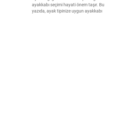
ayakkabı seçimi hayati önem taşır. Bu
yazıda, ayak tipinize uygun ayakkabı
bulmanın ipuçlarını ve sağlıklı bir yaşam
için ayakkabının rolünü keşfedin.