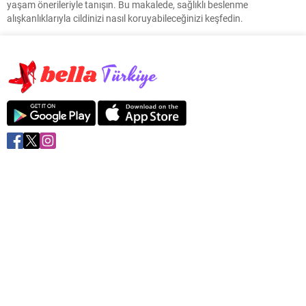
yaşam önerileriyle tanışın. Bu makalede, sağlıklı beslenme
alışkanlıklarıyla cildinizi nasıl koruyabileceğinizi keşfedin.