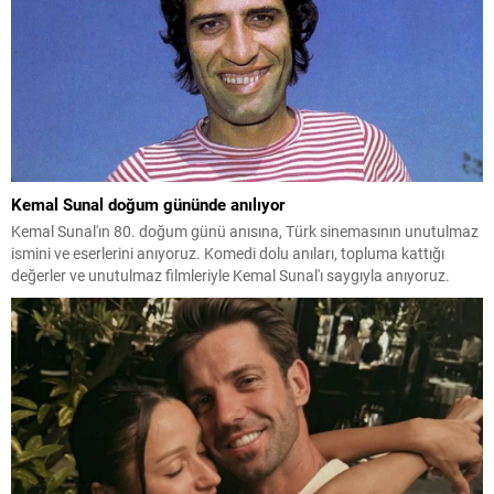
Kemal Sunal doğum gününde anılıyor
Kemal Sunal'ın 80. doğum günü anısına, Türk sinemasının unutulmaz
ismini ve eserlerini anıyoruz. Komedi dolu anıları, topluma kattığı
değerler ve unutulmaz filmleriyle Kemal Sunal'ı saygıyla anıyoruz.