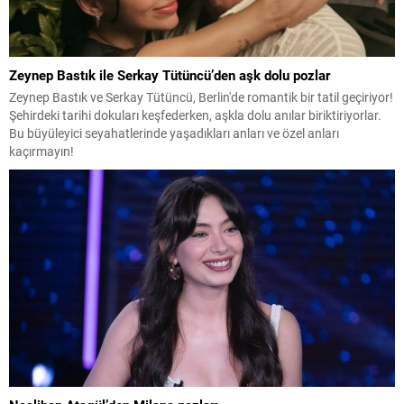
Zeynep Bastık ile Serkay Tütüncü’den aşk dolu pozlar
Zeynep Bastık ve Serkay Tütüncü, Berlin'de romantik bir tatil geçiriyor!
Şehirdeki tarihi dokuları keşfederken, aşkla dolu anılar biriktiriyorlar.
Bu büyüleyici seyahatlerinde yaşadıkları anları ve özel anları
kaçırmayın!