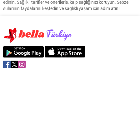
edinin. Sağlıklı tarifler ve önerilerle, kalp sağlığınızı koruyun. Sebze
sularının faydalarını keşfedin ve sağlıklı yaşam için adım atın!