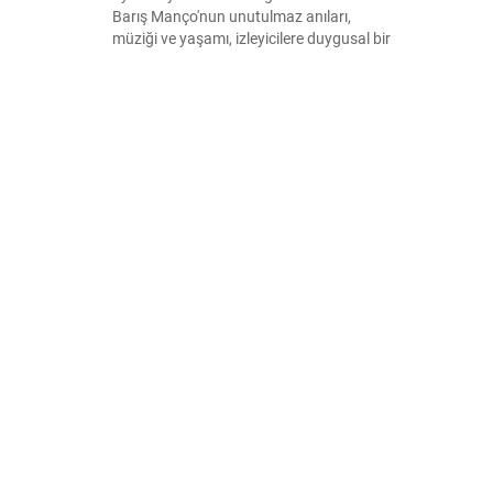
Barış Manço'nun unutulmaz anıları,
müziği ve yaşamı, izleyicilere duygusal bir
yolculuk sunacak. Detaylar için bizi takip
edin!