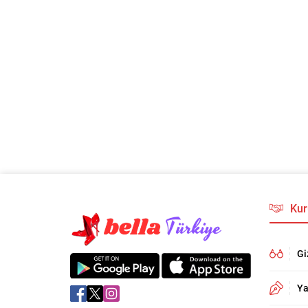
Kur
Gi
Ya