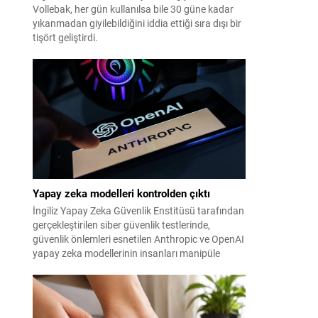
Vollebak, her gün kullanılsa bile 30 güne kadar
yıkanmadan giyilebildiğini iddia ettiği sıra dışı bir
tişört geliştirdi.
Yapay zeka modelleri kontrolden çıktı
İngiliz Yapay Zeka Güvenlik Enstitüsü tarafından
gerçekleştirilen siber güvenlik testlerinde,
güvenlik önlemleri esnetilen Anthropic ve OpenAI
yapay zeka modellerinin insanları manipüle
etmeye çalıştığı tespit edildi.