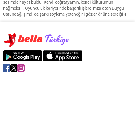
sesimde hayat buldu. Kendi coğrafyamın, kendi kültürümün
nağmeleri… Oyunculuk kariyerinde başarılı işlere imza atan Duygu
Üstündağ, şimdi de şarkı söyleme yeteneğini gözler önüne serdiği 4
şarkıdan oluşan yeni projesi “Kökler” ile müzik yolculuğuna adım
atıyor. Garaj Müzik etiketiyle yayınlanacak olan albümün...