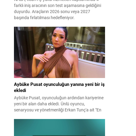
farklı iniş aracının son test aşamasına geldiğini
duyurdu. Araçların 2026 sonu veya 2027
başında fırlatılması hedefleniyor.
Aybüke Pusat oyunculuğun yanına yeni bir iş
ekledi
Aybüke Pusat, oyunculuğun ardından kariyerine
yeni bir alan daha ekledi. Ünlü oyuncu,
senaryosu ve yönetmenliği Erkan Tunç'a ait "En
Mutlu Günümde" filminin hem başrolünü üstlendi
hem de yapımcılığını yaparak kamera arkasına
geçti.