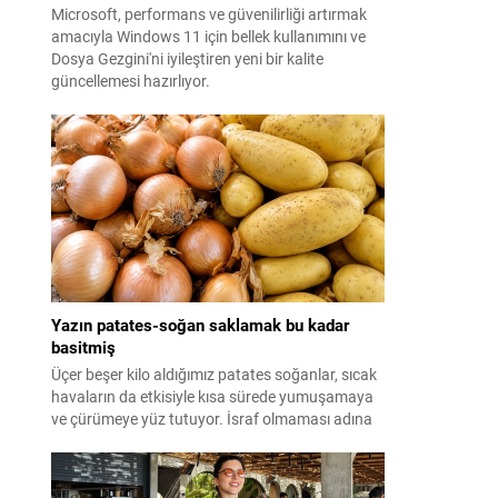
Microsoft, performans ve güvenilirliği artırmak
amacıyla Windows 11 için bellek kullanımını ve
Dosya Gezgini'ni iyileştiren yeni bir kalite
güncellemesi hazırlıyor.
Yazın patates-soğan saklamak bu kadar
basitmiş
Üçer beşer kilo aldığımız patates soğanlar, sıcak
havaların da etkisiyle kısa sürede yumuşamaya
ve çürümeye yüz tutuyor. İsraf olmaması adına
yazın patates-soğan saklama yöntemleri ise
merak ediliyor. Meğer formülü çok basitmiş...