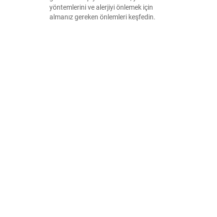
yöntemlerini ve alerjiyi önlemek için
almanız gereken önlemleri keşfedin.
Sağlığınızı korumak için gerekli bilgileri
edinin.