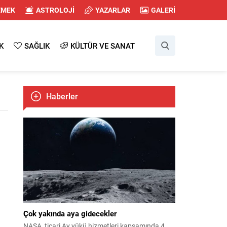
EMEK
ASTROLOJİ
YAZARLAR
GALERİ
K
SAĞLIK
KÜLTÜR VE SANAT
Haberler
Çok yakında aya gidecekler
NASA, ticari Ay yükü hizmetleri kapsamında 4