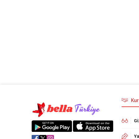
Kur
Gi
Ya