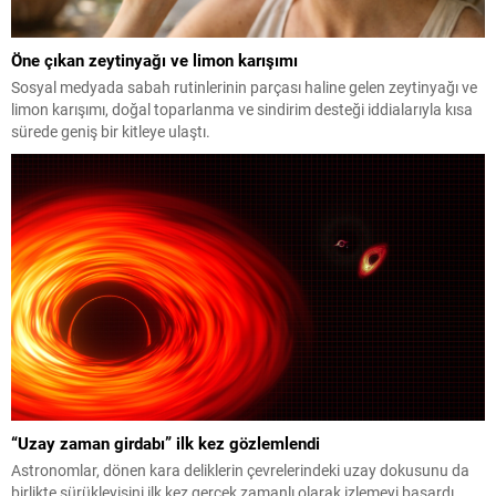
Öne çıkan zeytinyağı ve limon karışımı
Sosyal medyada sabah rutinlerinin parçası haline gelen zeytinyağı ve
limon karışımı, doğal toparlanma ve sindirim desteği iddialarıyla kısa
sürede geniş bir kitleye ulaştı.
“Uzay zaman girdabı” ilk kez gözlemlendi
Astronomlar, dönen kara deliklerin çevrelerindeki uzay dokusunu da
birlikte sürükleyişini ilk kez gerçek zamanlı olarak izlemeyi başardı.