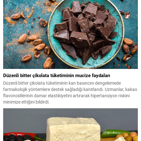
Düzenli bitter çikolata tüketiminin mucize faydaları
Düzenli bitter çikolata tüketiminin kan basıncını dengelemede
farmakolojik yöntemlere destek sağladığı kanıtlandı. Uzmanlar, kakao
flavonoidlerinin damar elastikiyetini artırarak hipertansiyon riskini
minimize ettiğini bildirdi.