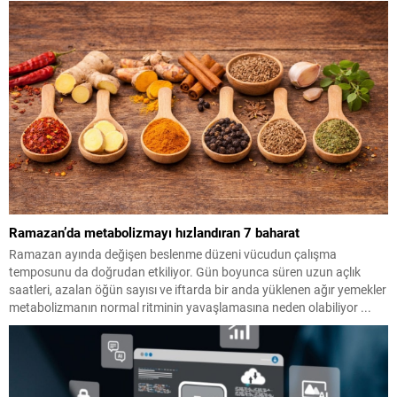
Ramazan’da metabolizmayı hızlandıran 7 baharat
Ramazan ayında değişen beslenme düzeni vücudun çalışma
temposunu da doğrudan etkiliyor. Gün boyunca süren uzun açlık
saatleri, azalan öğün sayısı ve iftarda bir anda yüklenen ağır yemekler
metabolizmanın normal ritminin yavaşlamasına neden olabiliyor ...