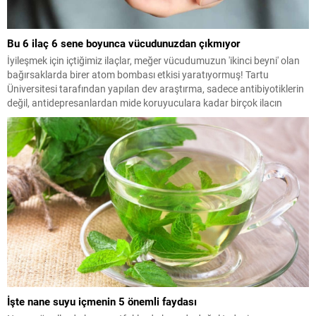
Bu 6 ilaç 6 sene boyunca vücudunuzdan çıkmıyor
İyileşmek için içtiğimiz ilaçlar, meğer vücudumuzun 'ikinci beyni' olan
bağırsaklarda birer atom bombası etkisi yaratıyormuş! Tartu
Üniversitesi tarafından yapılan dev araştırma, sadece antibiyotiklerin
değil, antidepresanlardan mide koruyuculara kadar birçok ilacın
mikrobiyom dengesini yıllarca bozduğunu ortaya koydu.
İşte nane suyu içmenin 5 önemli faydası