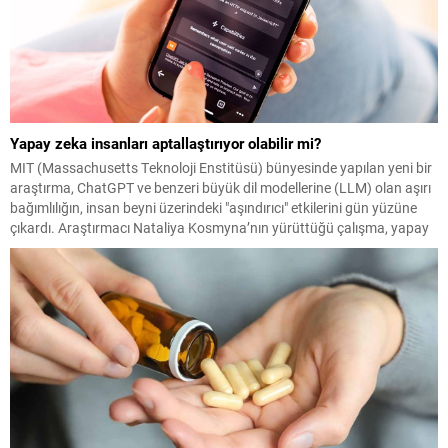
Yapay zeka insanları aptallaştırıyor olabilir mi?
MIT (Massachusetts Teknoloji Enstitüsü) bünyesinde yapılan yeni bir
araştırma, ChatGPT ve benzeri büyük dil modellerine (LLM) olan aşırı
bağımlılığın, insan beyni üzerindeki "aşındırıcı" etkilerini gün yüzüne
çıkardı. Araştırmacı Nataliya Kosmyna’nın yürüttüğü çalışma, yapay
zekaya bilişsel yük devretmenin hafıza kaybından yaratıcılık
eksikliğine, hatta uzun vadede bilişsel gerilemeye yol açabileceğini
gösteriyor.