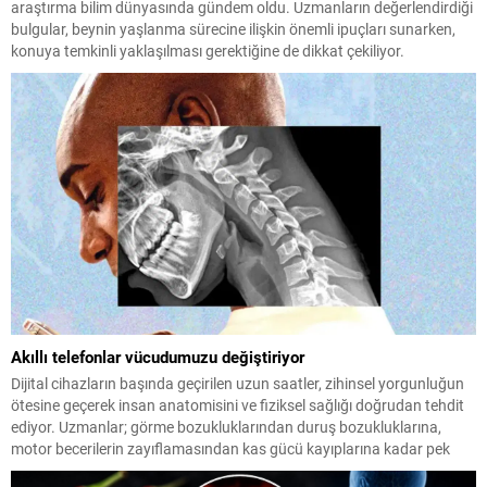
araştırma bilim dünyasında gündem oldu. Uzmanların değerlendirdiği
bulgular, beynin yaşlanma sürecine ilişkin önemli ipuçları sunarken,
konuya temkinli yaklaşılması gerektiğine de dikkat çekiliyor.
Akıllı telefonlar vücudumuzu değiştiriyor
Dijital cihazların başında geçirilen uzun saatler, zihinsel yorgunluğun
ötesine geçerek insan anatomisini ve fiziksel sağlığı doğrudan tehdit
ediyor. Uzmanlar; görme bozukluklarından duruş bozukluklarına,
motor becerilerin zayıflamasından kas gücü kayıplarına kadar pek
çok kronik rahatsızlığın temelinde kontrolsüz teknoloji kullanımının