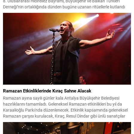
8. Uluslararası Hıdırellez Bayramı, Büyükşehir ve Balkan Türkleri
Derneği’nin ortaklığında dünden bugüne uzanan ritüellerle kutlandı
Ramazan Etkinliklerinde Kıraç Sahne Alacak
Ramazan ayına sayılı günler kala Antalya Büyükşehir Belediyesi
hazırlıklarını tamamladı. Geleneksel Ramazan etkinlikleri bu yıl da
Karaalioğlu Parkı'nda düzenlenecek. Etkinlik kapsamında geleneksel
Ramazan çarşısı kurulacak, Kıraç, Resul Dindar gibi ünlü sanatçılar
sahneye çıkacak. Ramazan sohbetleri, tasavvuf müziği dinletilerinin
yanında hemşehri geceleri ile dernekler kültürlerini yansıtacak.