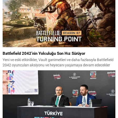
Battlefield 2042’nin Yolculuğu Son Hız Sürüyor
Yeni ve eski etkinlikler, Vault ganimetleri ve daha fazlasıyla Battlefield
2042 oyuncuları aksiyonu ve heyecanı yaşamaya devam edecekler