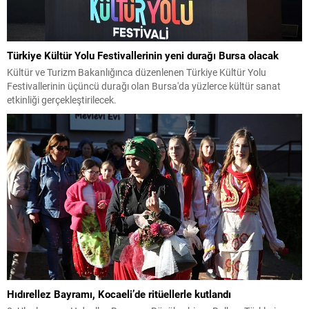
Türkiye Kültür Yolu Festivallerinin yeni durağı Bursa olacak
Kültür ve Turizm Bakanlığınca düzenlenen Türkiye Kültür Yolu
Festivallerinin üçüncü durağı olan Bursa'da yüzlerce kültür sanat
etkinliği gerçekleştirilecek.
Hıdırellez Bayramı, Kocaeli’de ritüellerle kutlandı