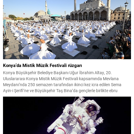
Konya’da Mistik Müzik Festivali rüzgarı
Konya Büyükşehir Belediye Başkanı Uğur İbrahim Altay, 20.
Uluslararası Konya Mistik Müzik Festivali kapsamında Mevlana
Meydanı’nda 250 semazen tarafından ikinci kez icra edilen Sema
Ayin-i Şerifi’ne ve Büyükşehir Taş Bina’da gençlerle birlikte ebru
mapping gösterisine katıldı.