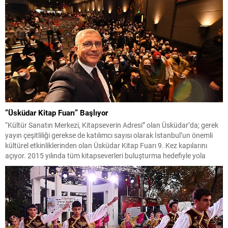
”Üsküdar Kitap Fuarı” Başlıyor
“Kültür Sanatın Merkezi, Kitapseverin Adresi” olan Üsküdar’da; gerek
yayın çeşitliliği gerekse de katılımcı sayısı olarak İstanbul’un önemli
kültürel etkinliklerinden olan Üsküdar Kitap Fuarı 9. Kez kapılarını
açıyor. 2015 yılında tüm kitapseverleri buluşturma hedefiyle yola
çıkan Üsküdar Kitap Fuarı, bu yıl 120 yayınevi, 550 yazar ve 750
etkinlik ile kitapseverlerle buluşacak.