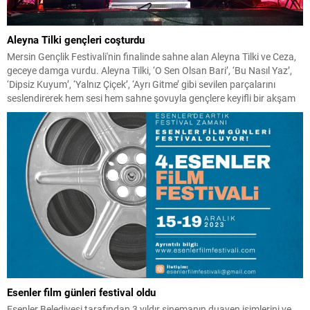
Aleyna Tilki gençleri coşturdu
Mersin Gençlik Festivali'nin finalinde sahne alan Aleyna Tilki ve Ceza,
geceye damga vurdu. Aleyna Tilki, ‘O Sen Olsan Bari’, ‘Bu Nasıl Yaz’,
‘Dipsiz Kuyum’, ‘Yalnız Çiçek’, ‘Ayrı Gitme’ gibi sevilen parçalarını
seslendirerek hem sesi hem sahne şovuyla gençlere keyifli bir akşam
yaşattı.
Esenler film günleri festival oldu
Esenler Belediyesi tarafından 3 yıldır sinemanın duayen isimlerini ve