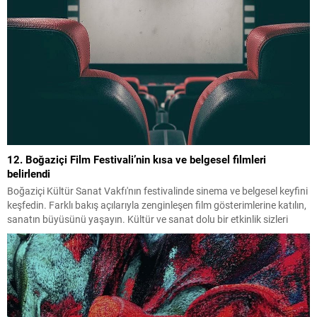
12. Boğaziçi Film Festivali’nin kısa ve belgesel filmleri
belirlendi
Boğaziçi Kültür Sanat Vakfı'nın festivalinde sinema ve belgesel keyfini
keşfedin. Farklı bakış açılarıyla zenginleşen film gösterimlerine katılın,
sanatın büyüsünü yaşayın. Kültür ve sanat dolu bir etkinlik sizleri
bekliyor!