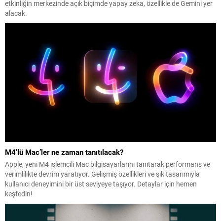
etkinliğin merkezinde açık biçimde yapay zeka, özellikle de Gemini yer
alacak.
M4’lü Mac’ler ne zaman tanıtılacak?
Apple, yeni M4 işlemcili Mac bilgisayarlarını tanıtarak performans ve
verimlilikte devrim yaratıyor. Gelişmiş özellikleri ve şık tasarımıyla
kullanıcı deneyimini bir üst seviyeye taşıyor. Detaylar için hemen
keşfedin!