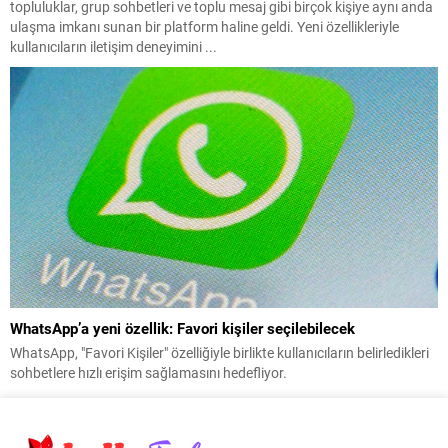
topluluklar, grup sohbetleri ve toplu mesaj gibi birçok kişiye aynı anda
ulaşma imkanı sunan bir platform haline geldi. Yeni özellikleriyle
kullanıcıların iletişim deneyimini ...
WhatsApp’a yeni özellik: Favori kişiler seçilebilecek
WhatsApp, "Favori Kişiler" özelliğiyle birlikte kullanıcıların belirledikleri
sohbetlere hızlı erişim sağlamasını hedefliyor.