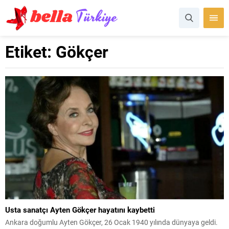
Etiket:
Gökçer
Usta sanatçı Ayten Gökçer hayatını kaybetti
Ankara doğumlu Ayten Gökçer, 26 Ocak 1940 yılında dünyaya geldi.