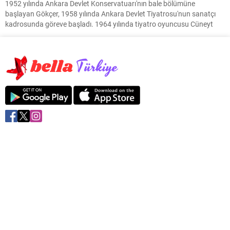
1952 yılında Ankara Devlet Konservatuarı'nın bale bölümüne
başlayan Gökçer, 1958 yılında Ankara Devlet Tiyatrosu'nun sanatçı
kadrosunda göreve başladı. 1964 yılında tiyatro oyuncusu Cüneyt
Gökçer ile dünyaevine giren Ayten Gökçer'in Aslı Gökçer Oba adında
kızı var. Eşi tiyatrocu Cüneyt Gökçer ise...