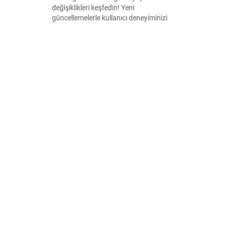
değişiklikleri keşfedin! Yeni
güncellemelerle kullanıcı deneyiminizi
artıran bu yenilikler hakkında detaylı
bilgiye ulaşın. Güvenliğinizi ve iletişiminizi
güçlendirin.