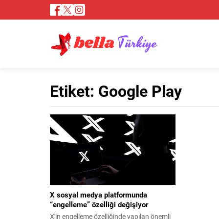
Etiket:
Google Play
X sosyal medya platformunda
“engelleme” özelliği değişiyor
X'in engelleme özelliğinde yapılan önemli