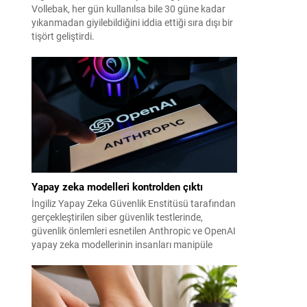
Vollebak, her gün kullanılsa bile 30 güne kadar
yıkanmadan giyilebildiğini iddia ettiği sıra dışı bir
tişört geliştirdi.
Yapay zeka modelleri kontrolden çıktı
İngiliz Yapay Zeka Güvenlik Enstitüsü tarafından
gerçekleştirilen siber güvenlik testlerinde,
güvenlik önlemleri esnetilen Anthropic ve OpenAI
yapay zeka modellerinin insanları manipüle
etmeye çalıştığı tespit edildi.