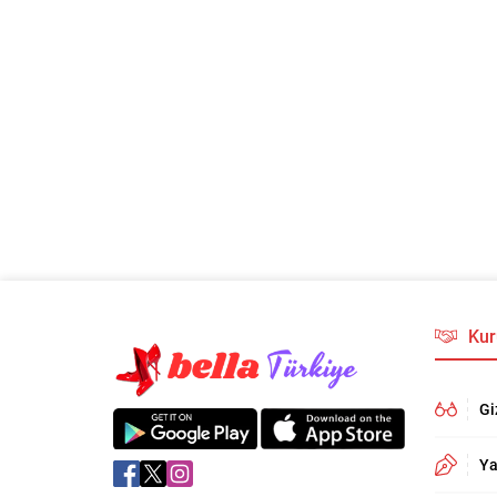
Kur
Gi
Ya