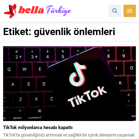
Etiket:
güvenlik önlemleri
TikTok milyonlarca hesabı kapattı
TikTok'ta güvenliğinizi artırmak ve sağlıklı bir içerik deneyimi yaşamak