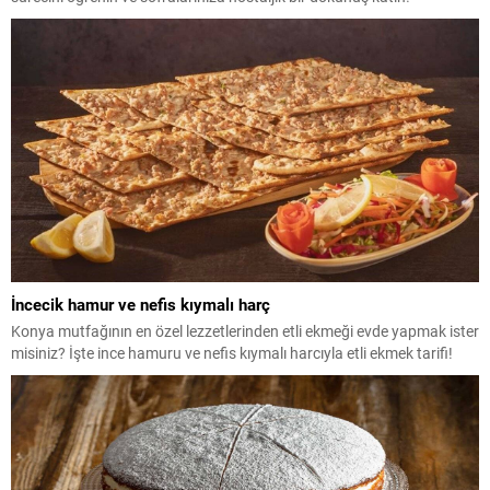
İncecik hamur ve nefis kıymalı harç
Konya mutfağının en özel lezzetlerinden etli ekmeği evde yapmak ister
misiniz? İşte ince hamuru ve nefis kıymalı harcıyla etli ekmek tarifi!