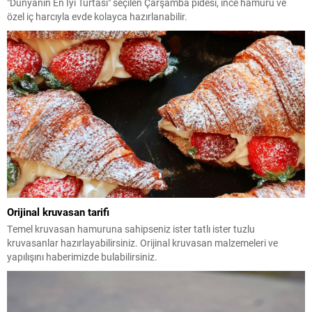
"Dünyanın En İyi Turtası" seçilen Çarşamba pidesi, ince hamuru ve
özel iç harcıyla evde kolayca hazırlanabilir.
Orijinal kruvasan tarifi
Temel kruvasan hamuruna sahipseniz ister tatlı ister tuzlu
kruvasanlar hazırlayabilirsiniz. Orijinal kruvasan malzemeleri ve
yapılışını haberimizde bulabilirsiniz.