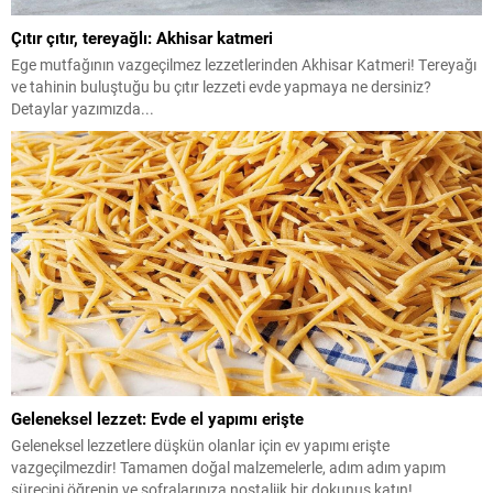
Çıtır çıtır, tereyağlı: Akhisar katmeri
Ege mutfağının vazgeçilmez lezzetlerinden Akhisar Katmeri! Tereyağı
ve tahinin buluştuğu bu çıtır lezzeti evde yapmaya ne dersiniz?
Detaylar yazımızda...
Geleneksel lezzet: Evde el yapımı erişte
Geleneksel lezzetlere düşkün olanlar için ev yapımı erişte
vazgeçilmezdir! Tamamen doğal malzemelerle, adım adım yapım
sürecini öğrenin ve sofralarınıza nostaljik bir dokunuş katın!