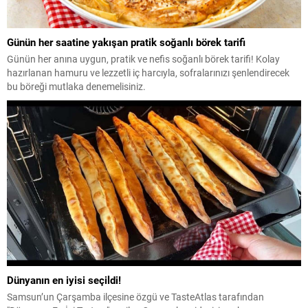
Günün her saatine yakışan pratik soğanlı börek tarifi
Günün her anına uygun, pratik ve nefis soğanlı börek tarifi! Kolay
hazırlanan hamuru ve lezzetli iç harcıyla, sofralarınızı şenlendirecek
bu böreği mutlaka denemelisiniz.
Dünyanın en iyisi seçildi!
Samsun’un Çarşamba ilçesine özgü ve TasteAtlas tarafından