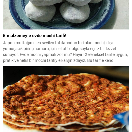
5 malzemeyle evde mochi tarifi!
Japon mutfağının en sevilen tatlılarından biri olan mochi, dışı
yumuşacık pirinç hamuru, içi ise tatlı dolgusuyla eşsiz bir lezzet
sunuyor. Evde mochi yapmak zor mu? Hayır! Geleneksel tarife uygun,
pratik ve nefis bir mochi tarifiyle karşınızdayız. Bu tarifle kendi
mutfağınızda mochi keyfi yaşayabilirsiniz!