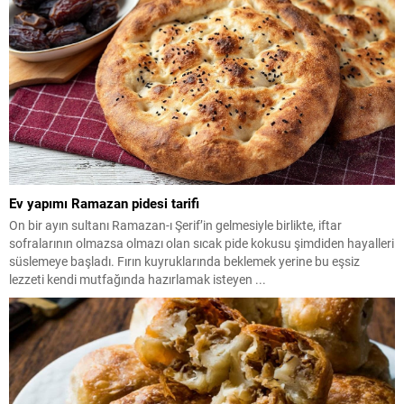
Ev yapımı Ramazan pidesi tarifi
On bir ayın sultanı Ramazan-ı Şerif’in gelmesiyle birlikte, iftar
sofralarının olmazsa olmazı olan sıcak pide kokusu şimdiden hayalleri
süslemeye başladı. Fırın kuyruklarında beklemek yerine bu eşsiz
lezzeti kendi mutfağında hazırlamak isteyen ...