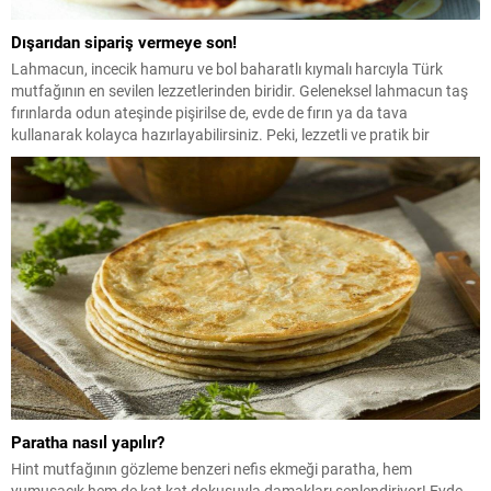
Dışarıdan sipariş vermeye son!
Lahmacun, incecik hamuru ve bol baharatlı kıymalı harcıyla Türk
mutfağının en sevilen lezzetlerinden biridir. Geleneksel lahmacun taş
fırınlarda odun ateşinde pişirilse de, evde de fırın ya da tava
kullanarak kolayca hazırlayabilirsiniz. Peki, lezzetli ve pratik bir
lahmacun yapmanın püf noktaları nelerdir? İşte, evde zahmetsizce
uygulayabileceğiniz pratik lahmacun tarifi!
Paratha nasıl yapılır?
Hint mutfağının gözleme benzeri nefis ekmeği paratha, hem
yumuşacık hem de kat kat dokusuyla damakları şenlendiriyor! Evde