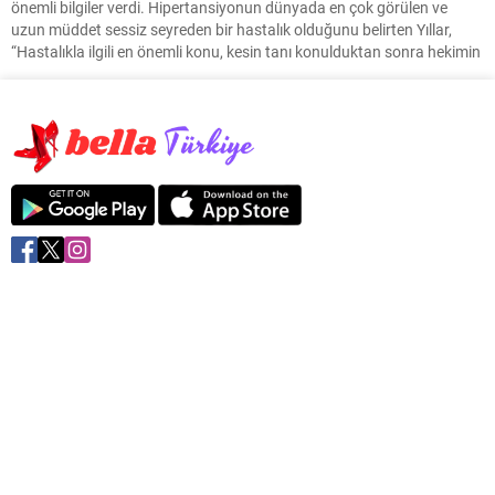
önemli bilgiler verdi. Hipertansiyonun dünyada en çok görülen ve
uzun müddet sessiz seyreden bir hastalık olduğunu belirten Yıllar,
“Hastalıkla ilgili en önemli konu, kesin tanı konulduktan sonra hekimin
çizdiği tedaviye mutlaka uyulmalı ve ilaçlar söylenen şekilde alınmalı,
kişi kendine göre ayarlamalar yapmamalı....