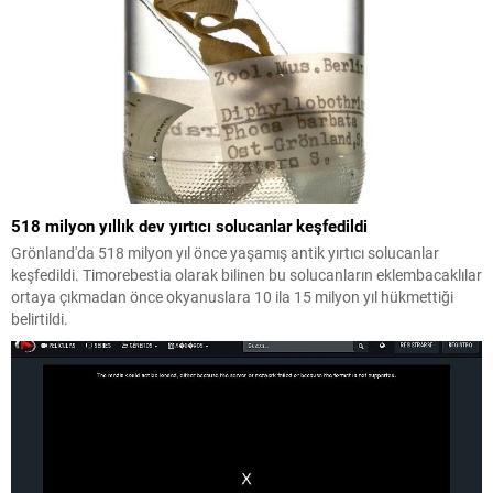
518 milyon yıllık dev yırtıcı solucanlar keşfedildi
Grönland'da 518 milyon yıl önce yaşamış antik yırtıcı solucanlar
keşfedildi. Timorebestia olarak bilinen bu solucanların eklembacaklılar
ortaya çıkmadan önce okyanuslara 10 ila 15 milyon yıl hükmettiği
belirtildi.