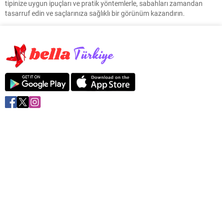
tipinize uygun ipuçları ve pratik yöntemlerle, sabahları zamandan
tasarruf edin ve saçlarınıza sağlıklı bir görünüm kazandırın.