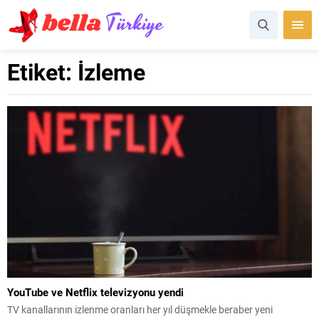
Etiket:
İzleme
YouTube ve Netflix televizyonu yendi
TV kanallarının izlenme oranları her yıl düşmekle beraber yeni