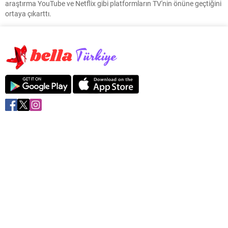
araştırma YouTube ve Netflix gibi platformların TV'nin önüne geçtiğini
ortaya çıkarttı.