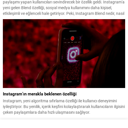
paylaşımı yapan kullanıcıları sevindirecek bir özellik geldi. Instagram'a
yeni gelen Blend özelliği, sosyal medya kullanımını daha kişisel,
etkileşimli ve eğlenceli hale getiriyor. Peki, Instagram Blend nedir, nasıl
açılır ve nasıl kullanılır? İşte tüm ayrıntılar...
Instagram’ın merakla beklenen özelliği
Instagram, yeni algoritma sıfırlama özelliği ile kullanıcı deneyimini
iyileştiriyor. Bu yenilik, içerik keşfini kolaylaştırarak kullanıcıların ilgisini
çeken paylaşımlara daha hızlı ulaşmasını sağlıyor.