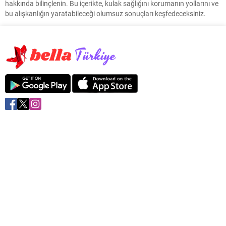
hakkında bilinçlenin. Bu içerikte, kulak sağlığını korumanın yollarını ve
bu alışkanlığın yaratabileceği olumsuz sonuçları keşfedeceksiniz.