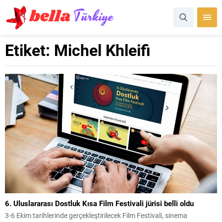
Etiket:
Michel Khleifi
6. Uluslararası Dostluk Kısa Film Festivali jürisi belli oldu
3-6 Ekim tarihlerinde gerçekleştirilecek Film Festivali, sinema