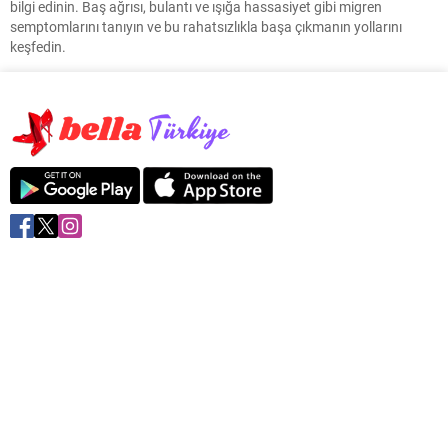
bilgi edinin. Baş ağrısı, bulantı ve ışığa hassasiyet gibi migren
semptomlarını tanıyın ve bu rahatsızlıkla başa çıkmanın yollarını
keşfedin.