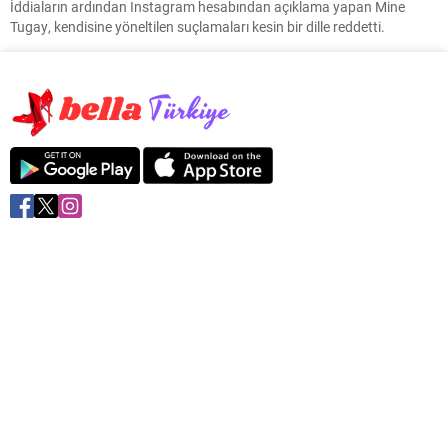
İddiaların ardından Instagram hesabından açıklama yapan Mine
Tugay, kendisine yöneltilen suçlamaları kesin bir dille reddetti.