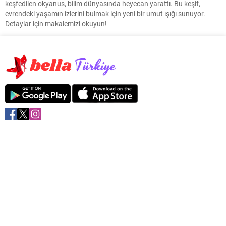
keşfedilen okyanus, bilim dünyasında heyecan yarattı. Bu keşif,
evrendeki yaşamın izlerini bulmak için yeni bir umut ışığı sunuyor.
Detaylar için makalemizi okuyun!