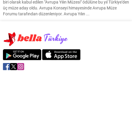
biri olarak kabul edilen "Avrupa Yılın Müzesi" ödülüne bu yıl Türkiye'den
üç müze aday oldu. Avrupa Konseyi himayesinde Avrupa Müze
Forumu tarafından düzenleniyor. Avrupa Yılın ...