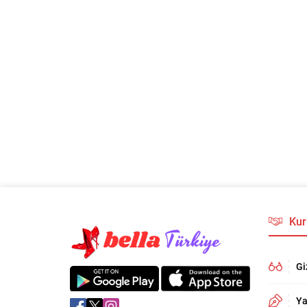
Kur
Gi
Ya