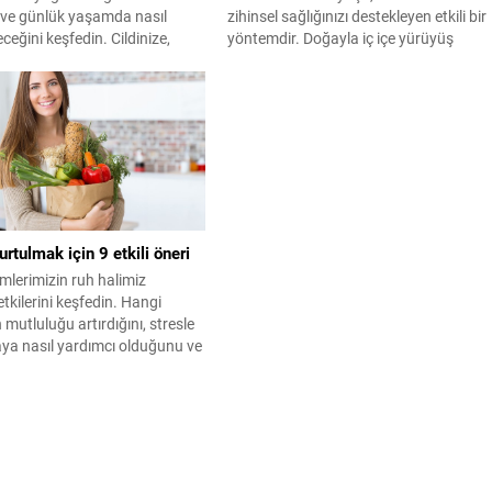
ı ve günlük yaşamda nasıl
zihinsel sağlığınızı destekleyen etkili bir
eceğini keşfedin. Cildinize,
yöntemdir. Doğayla iç içe yürüyüş
ve sağlığınıza olan katkılarıyla
yaparak stres seviyenizi azaltabilir,
ğın avantajlarını öğrenin.
zihinsel netlik kazanabilir ve genel iyilik
halinizi artırabilirsiniz.
urtulmak için 9 etkili öneri
mlerimizin ruh halimiz
etkilerini keşfedin. Hangi
 mutluluğu artırdığını, stresle
ya nasıl yardımcı olduğunu ve
slenmenin psikolojik faydalarını