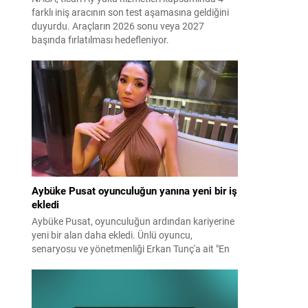
farklı iniş aracının son test aşamasına geldiğini
duyurdu. Araçların 2026 sonu veya 2027
başında fırlatılması hedefleniyor.
Aybüke Pusat oyunculuğun yanına yeni bir iş
ekledi
Aybüke Pusat, oyunculuğun ardından kariyerine
yeni bir alan daha ekledi. Ünlü oyuncu,
senaryosu ve yönetmenliği Erkan Tunç'a ait "En
Mutlu Günümde" filminin hem başrolünü üstlendi
hem de yapımcılığını yaparak kamera arkasına
geçti.