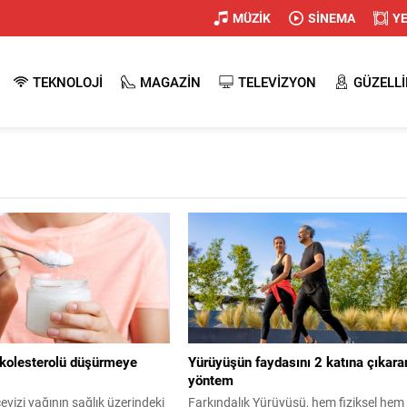
MÜZİK
SİNEMA
Y
TEKNOLOJİ
MAGAZİN
TELEVİZYON
GÜZELLİ
 kolesterolü düşürmeye
Yürüyüşün faydasını 2 katına çıkara
yöntem
evizi yağının sağlık üzerindeki
Farkındalık Yürüyüşü, hem fiziksel hem