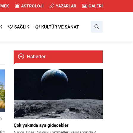
EMEK
ASTROLOJİ
YAZARLAR
GALERİ
K
SAĞLIK
KÜLTÜR VE SANAT
Haberler
n
Çok yakında aya gidecekler
 de
NASA, ticari Ay yükü hizmetleri kapsamında 4