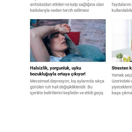
antioksidan etkileri ve kalp sağlığına olan
faydaların
katkılarıyla neden tercih edilmesi
kullanılabil
gerektiğini öğrenin. Kahvenizi bilinçli
saçlarınıza 
seçin, sağlığınıza katkıda bulunun!
bu doğal ya
Halsizlik, yorgunluk, uyku
Stresten k
bozukluğuyla ortaya çıkıyor!
Yemek seçi
Mevsimsel depresyon, kış aylarında sıkça
üzerindeki 
görülen ruh hali değişiklikleridir. Bu
yiyeceklerin
içerikte belirtilerini keşfedin ve etkili geçiş
başa çıkma
yöntemleriyle ruh halinizi nasıl
sağlıklı be
iyileştirebileceğinizi öğrenin.
öğrenin.