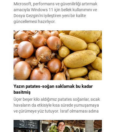
Microsoft, performans ve güvenilirliği artırmak
amacıyla Windows 11 için bellek kullanımını ve
Dosya Gezgini'ni iyileştiren yeni bir kalite
güncellemesi hazırlıyor.
Yazın patates-soğan saklamak bu kadar
basitmiş
Üçer beşer kilo aldığımız patates soğanlar, sıcak
havaların da etkisiyle kısa sürede yumuşamaya
ve çürümeye yüz tutuyor. İsraf olmaması adına
yazın patates-soğan saklama yöntemleri ise
merak ediliyor. Meğer formülü çok basitmiş...