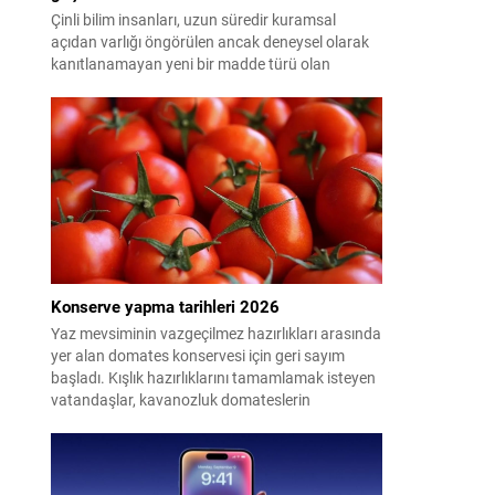
Çinli bilim insanları, uzun süredir kuramsal
açıdan varlığı öngörülen ancak deneysel olarak
kanıtlanamayan yeni bir madde türü olan
"glueball"ın (yapışkan top) varlığına dair güçlü
kanıt elde etti.
Konserve yapma tarihleri 2026
Yaz mevsiminin vazgeçilmez hazırlıkları arasında
yer alan domates konservesi için geri sayım
başladı. Kışlık hazırlıklarını tamamlamak isteyen
vatandaşlar, kavanozluk domateslerin
pazarlarda ve tarlalarda ne zaman tezgahlarda
olacağını araştırıyor. Peki 2026'da konserve
yapılacak domates ne zaman çıkacak? İşte en
uygun dönem...