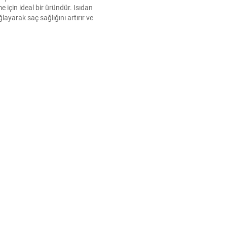
e için ideal bir üründür. Isıdan
ayarak saç sağlığını artırır ve
ir görünüm kazandırır.
 şıklık katmak için fön sütünü