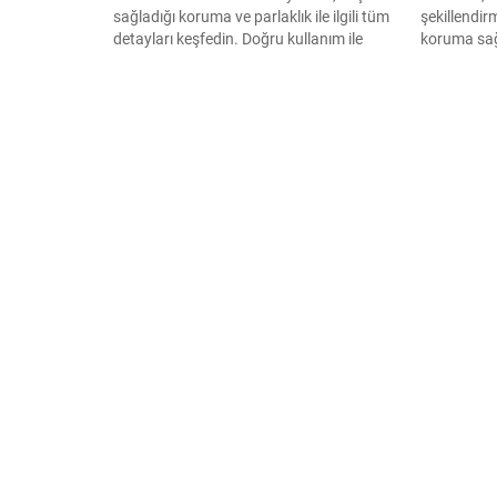
sağladığı koruma ve parlaklık ile ilgili tüm
şekillendirm
detayları keşfedin. Doğru kullanım ile
koruma sağl
saçlarınızı besleyin ve ısıdan koruyun.
mükemmel b
Saçlarınıza
keşfedin!