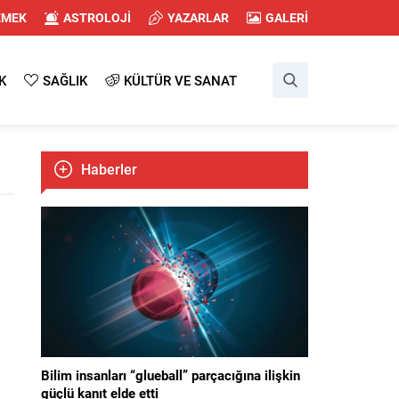
EMEK
ASTROLOJİ
YAZARLAR
GALERİ
K
SAĞLIK
KÜLTÜR VE SANAT
Haberler
Bilim insanları “glueball” parçacığına ilişkin
güçlü kanıt elde etti