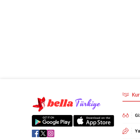
Kur
Gi
Ya