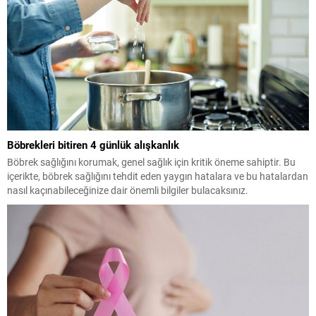
Böbrekleri bitiren 4 günlük alışkanlık
Böbrek sağlığını korumak, genel sağlık için kritik öneme sahiptir. Bu
içerikte, böbrek sağlığını tehdit eden yaygın hatalara ve bu hatalardan
nasıl kaçınabileceğinize dair önemli bilgiler bulacaksınız.