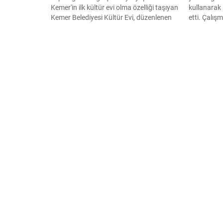
Kemer'in ilk kültür evi olma özelliği taşıyan
kullanarak 
Kemer Belediyesi Kültür Evi, düzenlenen
etti. Çalı
törenle açıldı.
modellerini
nükleer sald
ortaya çıkt
sırasında y
kullanırken
bulundu.