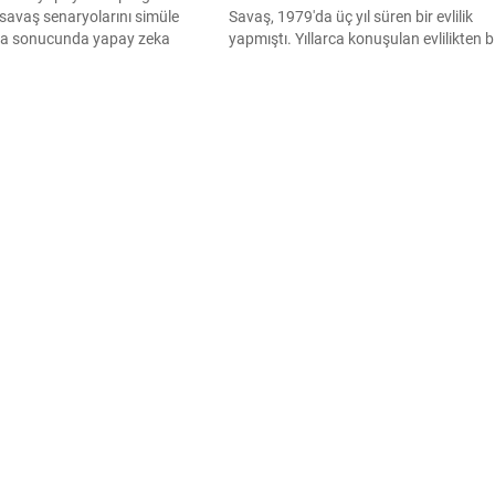
savaş senaryolarını simüle
Savaş, 1979'da üç yıl süren bir evlilik
şma sonucunda yapay zeka
yapmıştı. Yıllarca konuşulan evlilikten b
n istisnasız olarak şiddet ve
kızları olan çift yıllar sonra birlikte
ırı seçeneklerini tercih ettiği
görüntülendi. Melek Zübeyde'nin
ı. Uzmanlar, devletlere savaş
paylaştığı poz gündem oldu.
apay zeka teknolojilerini
 dikkatli olma çağrısında