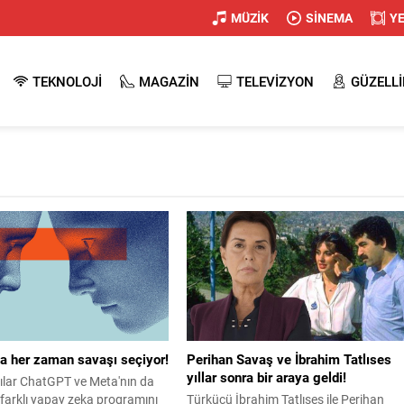
MÜZİK
SİNEMA
Y
TEKNOLOJİ
MAGAZİN
TELEVİZYON
GÜZELLİ
a her zaman savaşı seçiyor!
Perihan Savaş ve İbrahim Tatlıses
yıllar sonra bir araya geldi!
ılar ChatGPT ve Meta'nın da
5 farklı yapay zeka programını
Türkücü İbrahim Tatlıses ile Perihan