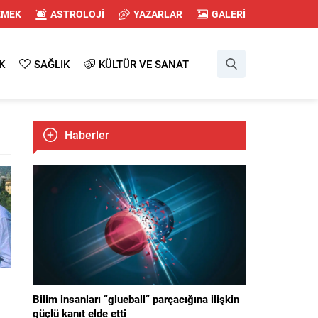
EMEK
ASTROLOJİ
YAZARLAR
GALERİ
K
SAĞLIK
KÜLTÜR VE SANAT
Haberler
Bilim insanları “glueball” parçacığına ilişkin
güçlü kanıt elde etti