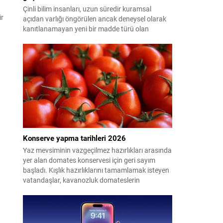
Çinli bilim insanları, uzun süredir kuramsal
ir
açıdan varlığı öngörülen ancak deneysel olarak
kanıtlanamayan yeni bir madde türü olan
"glueball"ın (yapışkan top) varlığına dair güçlü
kanıt elde etti.
Konserve yapma tarihleri 2026
Yaz mevsiminin vazgeçilmez hazırlıkları arasında
yer alan domates konservesi için geri sayım
başladı. Kışlık hazırlıklarını tamamlamak isteyen
vatandaşlar, kavanozluk domateslerin
pazarlarda ve tarlalarda ne zaman tezgahlarda
olacağını araştırıyor. Peki 2026'da konserve
yapılacak domates ne zaman çıkacak? İşte en
uygun dönem...