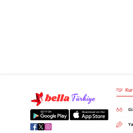
Kur
Gi
Ya