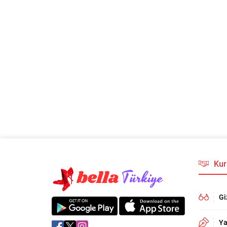
Kur
Gi
Ya