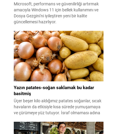
Microsoft, performans ve güvenilirliği artırmak
amacıyla Windows 11 için bellek kullanımını ve
Dosya Gezgini'ni iyileştiren yeni bir kalite
güncellemesi hazırlıyor.
Yazın patates-soğan saklamak bu kadar
basitmiş
Üçer beşer kilo aldığımız patates soğanlar, sıcak
havaların da etkisiyle kısa sürede yumuşamaya
ve çürümeye yüz tutuyor. İsraf olmaması adına
yazın patates-soğan saklama yöntemleri ise
merak ediliyor. Meğer formülü çok basitmiş...