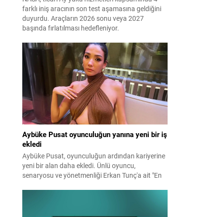
farklı iniş aracının son test aşamasına geldiğini
duyurdu. Araçların 2026 sonu veya 2027
başında fırlatılması hedefleniyor.
Aybüke Pusat oyunculuğun yanına yeni bir iş
ekledi
Aybüke Pusat, oyunculuğun ardından kariyerine
yeni bir alan daha ekledi. Ünlü oyuncu,
senaryosu ve yönetmenliği Erkan Tunç'a ait "En
Mutlu Günümde" filminin hem başrolünü üstlendi
hem de yapımcılığını yaparak kamera arkasına
geçti.