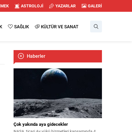
EMEK
ASTROLOJİ
YAZARLAR
GALERİ
K
SAĞLIK
KÜLTÜR VE SANAT
Haberler
Çok yakında aya gidecekler
NASA, ticari Ay yükü hizmetleri kapsamında 4