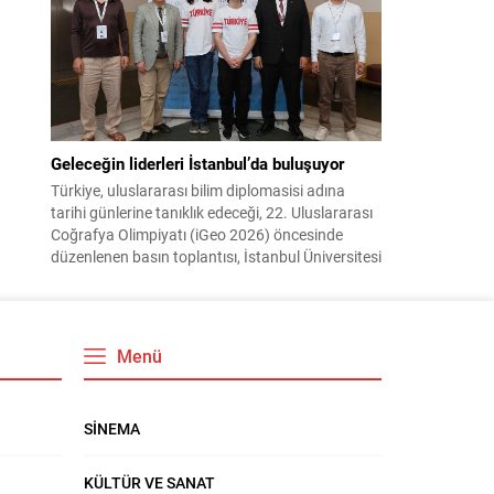
ve dayanışmayı duygusal kriz anlarında yön
bulma yolları olarak öne sürüyor. Haber :
M.Haluk...
Geleceğin liderleri İstanbul’da buluşuyor
Türkiye, uluslararası bilim diplomasisi adına
tarihi günlerine tanıklık edeceği, 22. Uluslararası
Coğrafya Olimpiyatı (iGeo 2026) öncesinde
düzenlenen basın toplantısı, İstanbul Üniversitesi
Edebiyat Fakültesi’nde yoğun basın katılımıyla
gerçekleştirildi. Ulusal televizyonlar, haber
ajansları, gazeteler, dijital medya kuruluşları ve
uluslararası yayın organlarının büyük ilgi
Menü
gösterdiği toplantıda, dünyanın en prestijli
coğrafya organizasyonlarından biri olan...
SİNEMA
KÜLTÜR VE SANAT