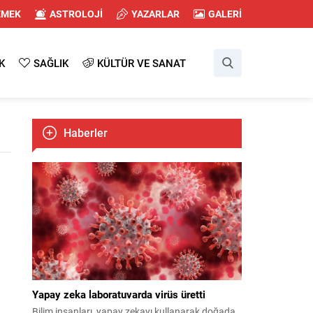
EMEK
ASTROLOJİ
YAZARLAR
GALERİ
K
SAĞLIK
KÜLTÜR VE SANAT
Haberler
Yapay zeka laboratuvarda virüs üretti
Bilim insanları, yapay zekayı kullanarak doğada