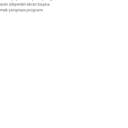
aren izleyenleri ekran başına
yemek yarışması programı
 Türkiye'de Mehmet
nın şakayla karışık sitemi
u. "Buradan patrona
stiyorum" diyen ünlü şef, zam
öyledi.