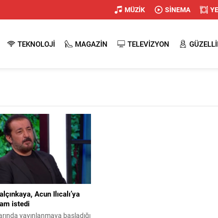
MÜZİK
SİNEMA
Y
TEKNOLOJİ
MAGAZİN
TELEVİZYON
GÜZELLİ
çınkaya, Acun Ilıcalı’ya
am istedi
arında yayınlanmaya başladığı