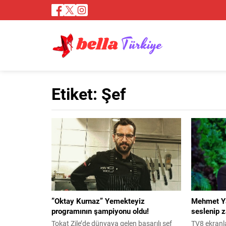
Etiket:
Şef
”Oktay Kurnaz” Yemekteyiz
Mehmet Yal
programının şampiyonu oldu!
seslenip z
Tokat Zile’de dünyaya gelen başarılı şef
TV8 ekranl