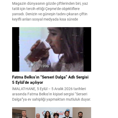
Magazin dünyasının gözde çiftlerinden biri, yaz
tatili için tercih ettiği Çeşme'de objektiflere
yansıdı. Denizin ve güneşin tadını çıkaran çiftin
keyifli anları sosyal medyada kısa sürede
gündem oldu.
Fatma Belkıs’ın “Serseri Dalga” Adlı Sergisi
5 Eylül’de açılıyor
İMALAT-HANE, 5 Eylül – 5 Aralık 2026 tarihleri
arasında Fatma Belkıs’ın kişisel sergisi “Serseri
Dalga”ya ev sahipliği yapmaktan mutluluk duyar.
Adını okyanuslarda nadiren görülen,
öngörülemez ve çoğu zaman ölümcül olabilen
serseri dalgalardan alan sergi, dostluğu, mizahı