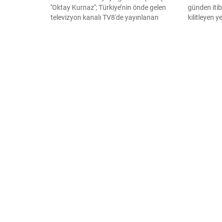
''Oktay Kurnaz''; Türkiye’nin önde gelen
günden itib
televizyon kanalı TV8'de yayınlanan
kilitleyen 
‘Yemekteyiz’ programının şampiyonu
MasterChef
oldu.
Yalçınkaya'
damga vurd
seslenmek i
istediğini s