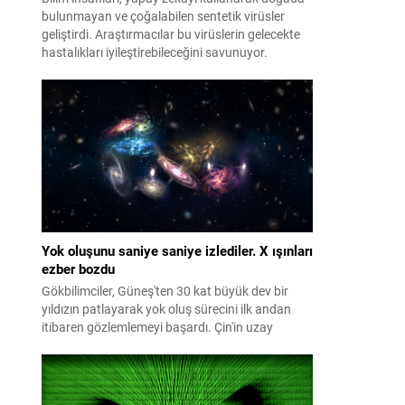
bulunmayan ve çoğalabilen sentetik virüsler
geliştirdi. Araştırmacılar bu virüslerin gelecekte
hastalıkları iyileştirebileceğini savunuyor.
Yok oluşunu saniye saniye izlediler. X ışınları
ezber bozdu
Gökbilimciler, Güneş'ten 30 kat büyük dev bir
yıldızın patlayarak yok oluş sürecini ilk andan
itibaren gözlemlemeyi başardı. Çin'in uzay
teleskobuyla tespit edilen şok dalgasının
ardından dünya genelindeki çok sayıda teleskop
patlamayı aylarca takip etti. İncelemeler, dev
yıldızların daha önce bilinmeyen yollarla da