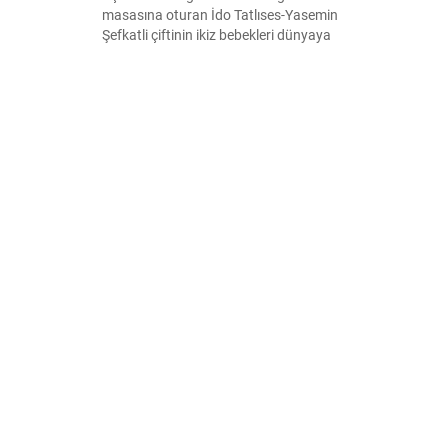
masasına oturan İdo Tatlıses-Yasemin
Şefkatli çiftinin ikiz bebekleri dünyaya
geldi. İkili, erkek bebeklerine babalarının
isimlerini verdi.