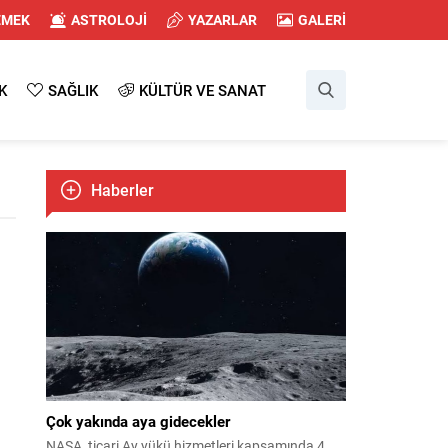
EMEK
ASTROLOJİ
YAZARLAR
GALERİ
K
SAĞLIK
KÜLTÜR VE SANAT
Haberler
Çok yakında aya gidecekler
NASA, ticari Ay yükü hizmetleri kapsamında 4