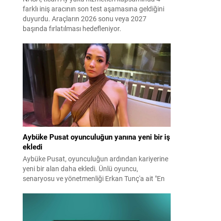
farklı iniş aracının son test aşamasına geldiğini
duyurdu. Araçların 2026 sonu veya 2027
başında fırlatılması hedefleniyor.
Aybüke Pusat oyunculuğun yanına yeni bir iş
ekledi
Aybüke Pusat, oyunculuğun ardından kariyerine
yeni bir alan daha ekledi. Ünlü oyuncu,
senaryosu ve yönetmenliği Erkan Tunç'a ait "En
Mutlu Günümde" filminin hem başrolünü üstlendi
hem de yapımcılığını yaparak kamera arkasına
geçti.