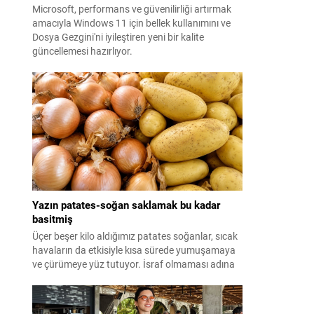
Microsoft, performans ve güvenilirliği artırmak
amacıyla Windows 11 için bellek kullanımını ve
Dosya Gezgini'ni iyileştiren yeni bir kalite
güncellemesi hazırlıyor.
Yazın patates-soğan saklamak bu kadar
basitmiş
Üçer beşer kilo aldığımız patates soğanlar, sıcak
havaların da etkisiyle kısa sürede yumuşamaya
ve çürümeye yüz tutuyor. İsraf olmaması adına
yazın patates-soğan saklama yöntemleri ise
merak ediliyor. Meğer formülü çok basitmiş...