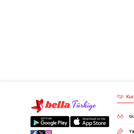
Kur
Gi
Ya