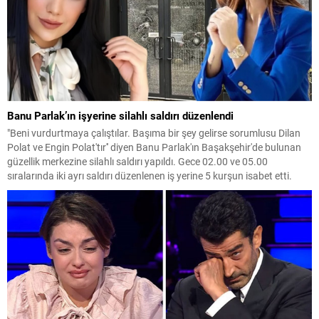
Banu Parlak’ın işyerine silahlı saldırı düzenlendi
"Beni vurdurtmaya çalıştılar. Başıma bir şey gelirse sorumlusu Dilan
Polat ve Engin Polat'tır'' diyen Banu Parlak'ın Başakşehir'de bulunan
güzellik merkezine silahlı saldırı yapıldı. Gece 02.00 ve 05.00
sıralarında iki ayrı saldırı düzenlenen iş yerine 5 kurşun isabet etti.