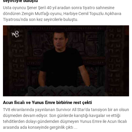
seyirciyle buluştu
Usta oyuncu Şener Şen'i 40 yıl aradan sonra tiyatro sahnesine
döndüren Zengin Mutfağı oyunu, Harbiye Cemil Topuzlu Açıkhava
Tiyatrosu'nda son kez seyircilerle buluştu.
Acun Ilıcalı ve Yunus Emre birbirine rest çekti
TV8 ekranlarında yayınlanan Survivor All Star'da tansiyon bir an olsun
düşmeden devam ediyor. Son günlerde karıştığı kavgalar ve ettiği
tehditlerden dolayı gündemden düşmeyen Yunus Emre ile Acun Ilıcalı
arasında ada konseyinde gerginlik çıktı ...