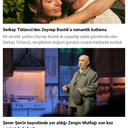
Serkay Tütüncü’den Zeynep Bastık’a romantik kutlama
Bir süredir şarkıcı Zeynep Bastık ile yaşadığı aşkla gündemde olan
Serkay Tütüncü, sevgilisinin doğum gününü sosyal medyada kutladı
Şener Şen’in başrolünde yer aldığı Zengin Mutfağı son kez