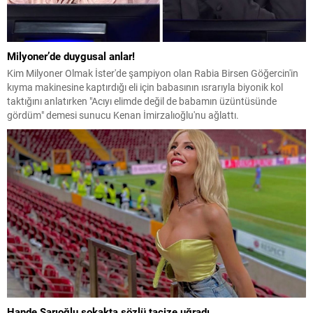
Milyoner’de duygusal anlar!
Kim Milyoner Olmak İster'de şampiyon olan Rabia Birsen Göğercin'in
kıyma makinesine kaptırdığı eli için babasının ısrarıyla biyonik kol
taktığını anlatırken "Acıyı elimde değil de babamın üzüntüsünde
gördüm" demesi sunucu Kenan İmirzalıoğlu'nu ağlattı.
Hande Sarıoğlu sokakta sözlü tacize uğradı