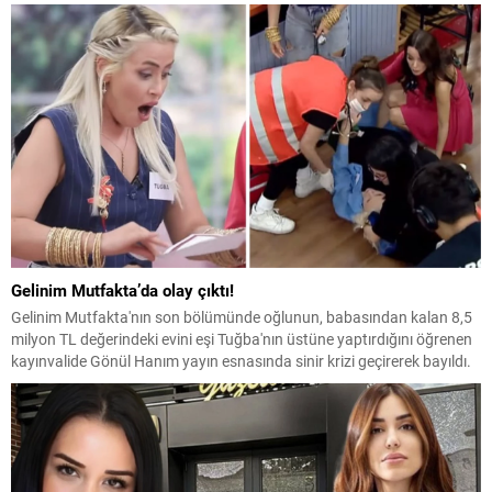
Gelinim Mutfakta’da olay çıktı!
Gelinim Mutfakta'nın son bölümünde oğlunun, babasından kalan 8,5
milyon TL değerindeki evini eşi Tuğba'nın üstüne yaptırdığını öğrenen
kayınvalide Gönül Hanım yayın esnasında sinir krizi geçirerek bayıldı.