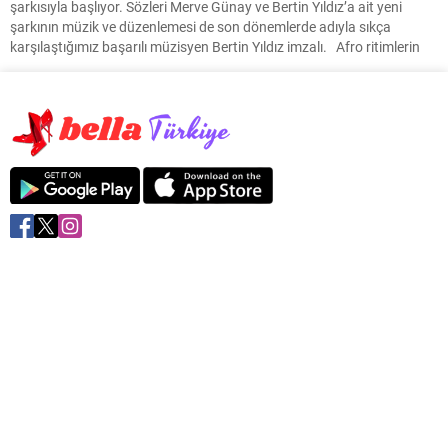
şarkısıyla başlıyor. Sözleri Merve Günay ve Bertin Yıldız’a ait yeni
şarkının müzik ve düzenlemesi de son dönemlerde adıyla sıkça
karşılaştığımız başarılı müzisyen Bertin Yıldız imzalı. Afro ritimlerin
enerjisiyle yükselen bu şarkı, kalbin parçalanmış hâlini hareketli bir
müzikle buluşturuyor. sözleriyle derin bir...