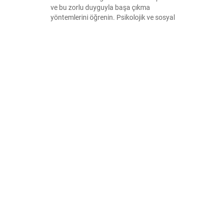
ve bu zorlu duyguyla başa çıkma
yöntemlerini öğrenin. Psikolojik ve sosyal
faktörler hakkında bilgi edinin ve stresle
başa çıkma stratejilerinizi geliştirin.