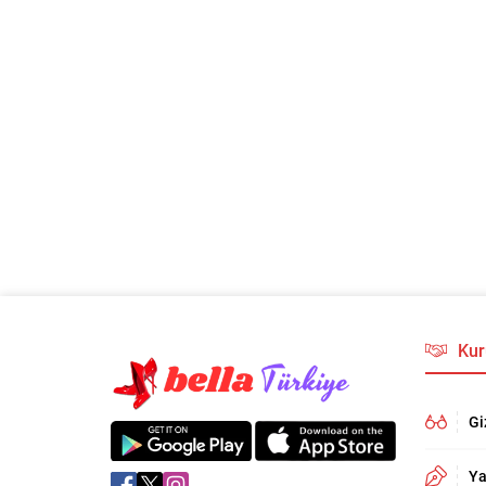
Kur
Gi
Ya