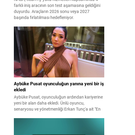
farklı iniş aracının son test aşamasına geldiğini
duyurdu. Araçların 2026 sonu veya 2027
başında fırlatılması hedefleniyor.
Aybüke Pusat oyunculuğun yanına yeni bir iş
ekledi
Aybüke Pusat, oyunculuğun ardından kariyerine
yeni bir alan daha ekledi. Ünlü oyuncu,
senaryosu ve yönetmenliği Erkan Tunç'a ait "En
Mutlu Günümde" filminin hem başrolünü üstlendi
hem de yapımcılığını yaparak kamera arkasına
geçti.