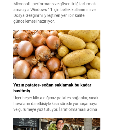
Microsoft, performans ve güvenilirliği artırmak
amacıyla Windows 11 için bellek kullanımını ve
Dosya Gezgini'ni iyileştiren yeni bir kalite
güncellemesi hazırlıyor.
Yazın patates-soğan saklamak bu kadar
basitmiş
Üçer beşer kilo aldığımız patates soğanlar, sıcak
havaların da etkisiyle kısa sürede yumuşamaya
ve çürümeye yüz tutuyor. İsraf olmaması adına
yazın patates-soğan saklama yöntemleri ise
merak ediliyor. Meğer formülü çok basitmiş...