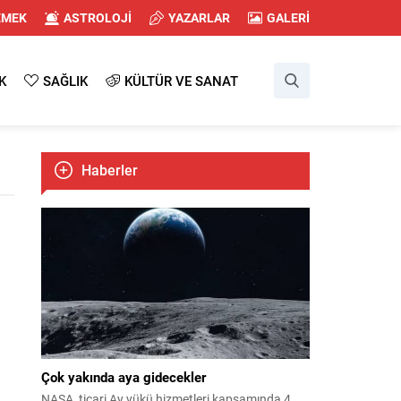
EMEK
ASTROLOJİ
YAZARLAR
GALERİ
K
SAĞLIK
KÜLTÜR VE SANAT
Haberler
Çok yakında aya gidecekler
NASA, ticari Ay yükü hizmetleri kapsamında 4