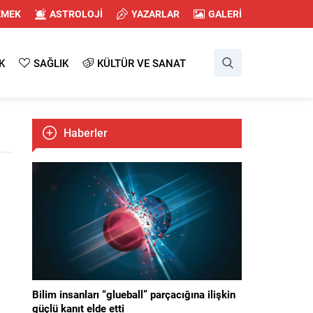
EMEK
ASTROLOJİ
YAZARLAR
GALERİ
K
SAĞLIK
KÜLTÜR VE SANAT
Haberler
Bilim insanları “glueball” parçacığına ilişkin
güçlü kanıt elde etti