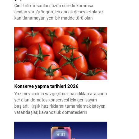
Çinli bilim insanları, uzun süredir kuramsal
açıdan varlığı öngörülen ancak deneysel olarak
kanıtlanamayan yeni bir madde türü olan
"glueball"ın (yapışkan top) varlığına dair güçlü
kanıt elde etti.
Konserve yapma tarihleri 2026
Yaz mevsiminin vazgeçilmez hazırlıkları arasında
yer alan domates konservesi için geri sayım
başladı. Kışlık hazırlıklarını tamamlamak isteyen
vatandaşlar, kavanozluk domateslerin
pazarlarda ve tarlalarda ne zaman tezgahlarda
olacağını araştırıyor. Peki 2026'da konserve
yapılacak domates ne zaman çıkacak? İşte en
uygun dönem...