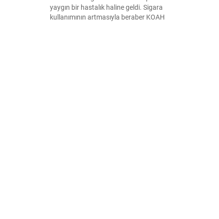
yaygın bir hastalık haline geldi. Sigara
kullanımının artmasıyla beraber KOAH
evrensel bir hastalık olarak karşımıza
çıkıyor. Peki, KOAH nedir, ölümcül müdür,
tedavisi var mıdır?