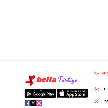
Kur
Gi
Ya