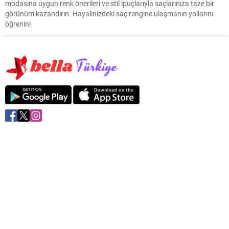
modasına uygun renk önerileri ve stil ipuçlarıyla saçlarınıza taze bir
görünüm kazandırın. Hayalinizdeki saç rengine ulaşmanın yollarını
öğrenin!