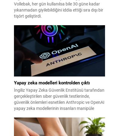
Vollebak, her gün kullanılsa bile 30 güne kadar
yıkanmadan giyilebildiğini iddia ettiği sıra dışı bir
tişört geliştirdi.
Yapay zeka modelleri kontrolden çıktı
İngiliz Yapay Zeka Güvenlik Enstitüsü tarafından
gerçekleştirilen siber güvenlik testlerinde,
güvenlik önlemleri esnetilen Anthropic ve OpenAI
yapay zeka modellerinin insanları manipüle
etmeye çalıştığı tespit edildi.