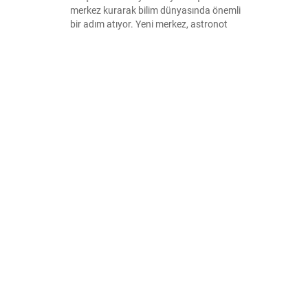
merkez kurarak bilim dünyasında önemli
bir adım atıyor. Yeni merkez, astronot
eğitiminden uzay teknolojilerine kadar
geniş bir yelpazede araştırmalara ev
sahipliği yapacak.