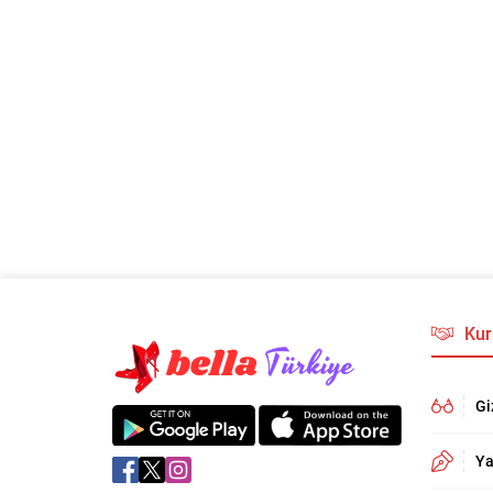
Kur
Gi
Ya