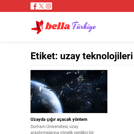
Etiket:
uzay teknolojileri
Uzayda çığır açacak yöntem
Durham Üniversitesi, uzay
araştırmalarına yönelik yenilikçi bir