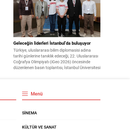
ve dayanışmayı duygusal kriz anlarında yön
bulma yolları olarak öne sürüyor. Haber :
M.Haluk...
Geleceğin liderleri İstanbul’da buluşuyor
Türkiye, uluslararası bilim diplomasisi adına
tarihi günlerine tanıklık edeceği, 22. Uluslararası
Coğrafya Olimpiyatı (iGeo 2026) öncesinde
düzenlenen basın toplantısı, İstanbul Üniversitesi
Edebiyat Fakültesi’nde yoğun basın katılımıyla
gerçekleştirildi. Ulusal televizyonlar, haber
ajansları, gazeteler, dijital medya kuruluşları ve
uluslararası yayın organlarının büyük ilgi
Menü
gösterdiği toplantıda, dünyanın en prestijli
coğrafya organizasyonlarından biri olan...
SİNEMA
KÜLTÜR VE SANAT