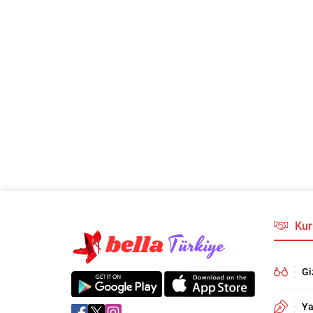
Kur
Gi
Ya