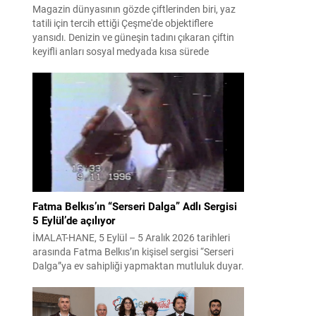
Magazin dünyasının gözde çiftlerinden biri, yaz
tatili için tercih ettiği Çeşme'de objektiflere
yansıdı. Denizin ve güneşin tadını çıkaran çiftin
keyifli anları sosyal medyada kısa sürede
gündem oldu.
Fatma Belkıs’ın “Serseri Dalga” Adlı Sergisi
5 Eylül’de açılıyor
İMALAT-HANE, 5 Eylül – 5 Aralık 2026 tarihleri
arasında Fatma Belkıs’ın kişisel sergisi “Serseri
Dalga”ya ev sahipliği yapmaktan mutluluk duyar.
Adını okyanuslarda nadiren görülen,
öngörülemez ve çoğu zaman ölümcül olabilen
serseri dalgalardan alan sergi, dostluğu, mizahı