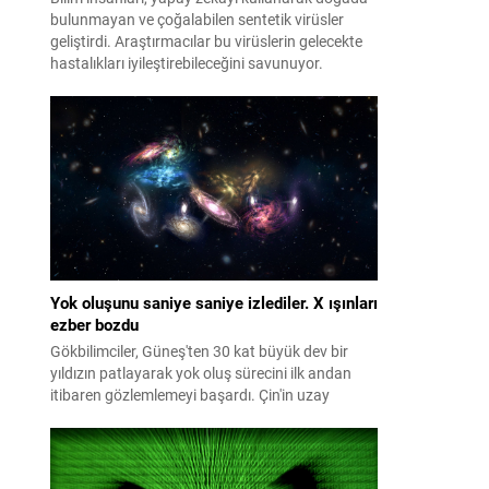
bulunmayan ve çoğalabilen sentetik virüsler
geliştirdi. Araştırmacılar bu virüslerin gelecekte
hastalıkları iyileştirebileceğini savunuyor.
Yok oluşunu saniye saniye izlediler. X ışınları
ezber bozdu
Gökbilimciler, Güneş'ten 30 kat büyük dev bir
yıldızın patlayarak yok oluş sürecini ilk andan
itibaren gözlemlemeyi başardı. Çin'in uzay
teleskobuyla tespit edilen şok dalgasının
ardından dünya genelindeki çok sayıda teleskop
patlamayı aylarca takip etti. İncelemeler, dev
yıldızların daha önce bilinmeyen yollarla da