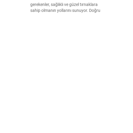
gerekenler, sağlıklı ve güzel tırnaklara
sahip olmanın yollarını sunuyor. Doğru
ürünler, düzenli bakım ve sağlıklı
alışkanlıklar ile tırnaklarınızı güçlendirin.
Güzelliğinizi tamamlayacak ipuçları
burada!