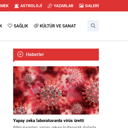
EMEK
ASTROLOJİ
YAZARLAR
GALERİ
K
SAĞLIK
KÜLTÜR VE SANAT
Haberler
Yapay zeka laboratuvarda virüs üretti
Bilim insanları, yapay zekayı kullanarak doğada