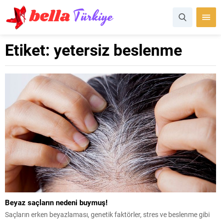
Etiket:
yetersiz beslenme
Beyaz saçların nedeni buymuş!
Saçların erken beyazlaması, genetik faktörler, stres ve beslenme gibi