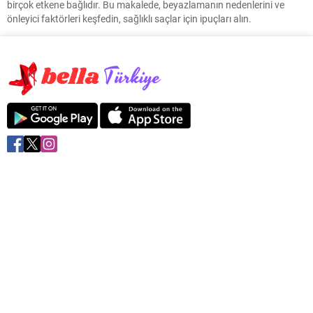
birçok etkene bağlıdır. Bu makalede, beyazlamanın nedenlerini ve
önleyici faktörleri keşfedin, sağlıklı saçlar için ipuçları alın.