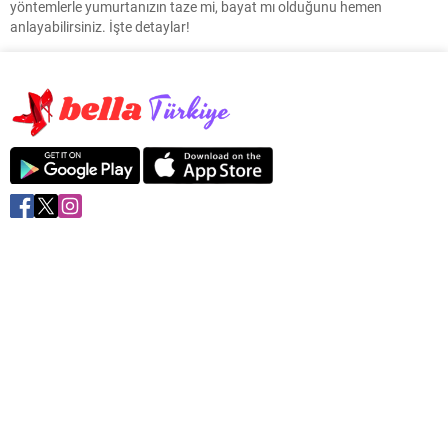
yöntemlerle yumurtanızın taze mi, bayat mı olduğunu hemen
anlayabilirsiniz. İşte detaylar!