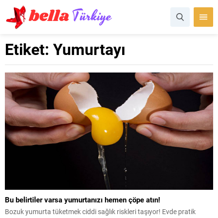
Etiket:
Yumurtayı
Bu belirtiler varsa yumurtanızı hemen çöpe atın!
Bozuk yumurta tüketmek ciddi sağlık riskleri taşıyor! Evde pratik