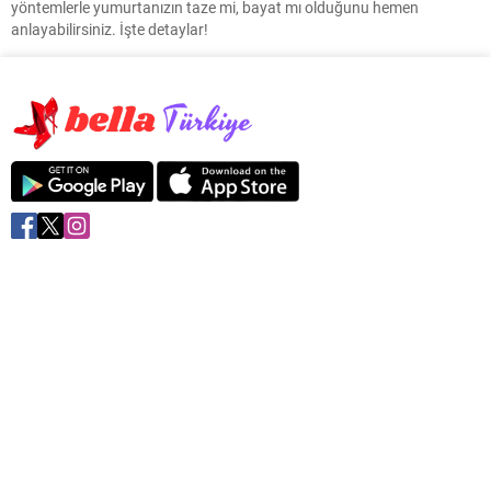
yöntemlerle yumurtanızın taze mi, bayat mı olduğunu hemen
anlayabilirsiniz. İşte detaylar!