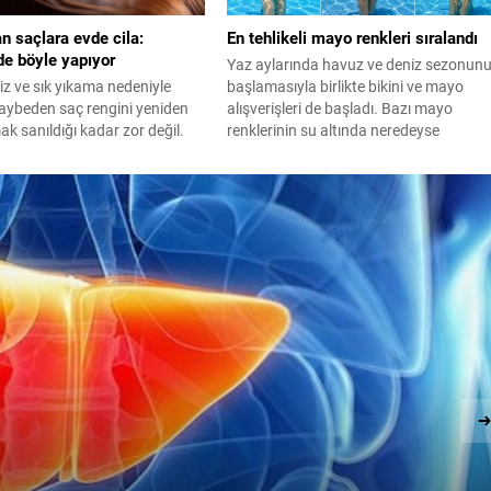
n saçlara evde cila:
En tehlikeli mayo renkleri sıralandı
de böyle yapıyor
Yaz aylarında havuz ve deniz sezonun
z ve sık yıkama nedeniyle
başlamasıyla birlikte bikini ve mayo
 kaybeden saç rengini yeniden
alışverişleri de başladı. Bazı mayo
k sanıldığı kadar zor değil.
renklerinin su altında neredeyse
a uygulanabilen saç cilası
görünmez olması nedeniyle tercih
em ekonomik hem de saçlara
edilmemesi gerekiyor. İşte, en tehlikeli
görünüm kazandırıyor. İşte
mayo renkleri...
 de kullandığı evde saç cilası
ı…