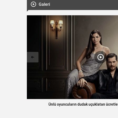
Galeri
or
Kuyruklu Yıldızın bir parçası