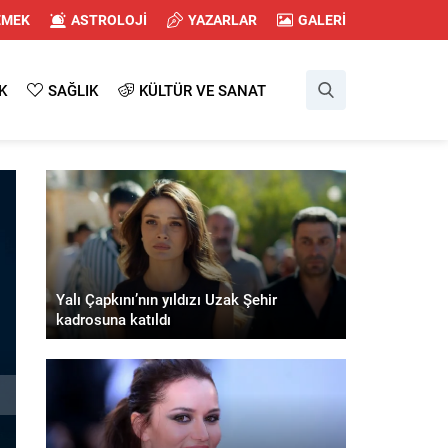
EMEK
ASTROLOJİ
YAZARLAR
GALERİ
K
SAĞLIK
KÜLTÜR VE SANAT
Yalı Çapkını’nın yıldızı Uzak Şehir
kadrosuna katıldı