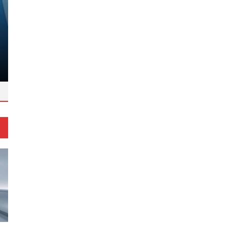
Müjde! Ağzınızdaki metal tadı bakı