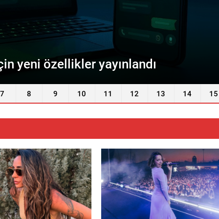
onra beyni küçültüyor
7
8
9
10
11
12
13
14
15