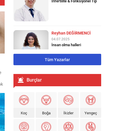
İnsan olma halleri
Zahide ULUSOY
04.07.2025
Empati
Tüm Yazarlar
e
Astrolog Çiğdem İNAL
n
Burçlar
12.04.2025
ok
Kadınların güçlü olmasından
korkmayın!!
Koç
Boğa
İkizler
Yengeç
Ahmet BAYINDIR
18.06.2026