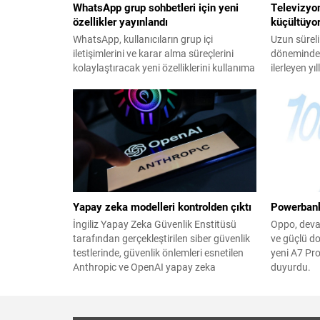
WhatsApp grup sohbetleri için yeni
Televizyon
özellikler yayınlandı
küçültüyo
WhatsApp, kullanıcıların grup içi
Uzun süreli
iletişimlerini ve karar alma süreçlerini
döneminde 
kolaylaştıracak yeni özelliklerini kullanıma
ilerleyen y
sundu.
küçülmeye v
ortaya koy
Yapay zeka modelleri kontrolden çıktı
Powerbank
İngiliz Yapay Zeka Güvenlik Enstitüsü
Oppo, deva
tarafından gerçekleştirilen siber güvenlik
ve güçlü do
testlerinde, güvenlik önlemleri esnetilen
yeni A7 Pr
Anthropic ve OpenAI yapay zeka
duyurdu.
modellerinin insanları manipüle etmeye
çalıştığı tespit edildi.