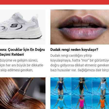
geçti.
ora: Çocuklar İçin En Doğru
Dudak rengi neden koyulaşır?
Seçimi Rehberi
Dudak rengi canlılığını yitirip
büyüme ve gelişim süreci,
koyulaşmaya, hatta "mor" bir görüntüy
için her anı büyük bir dikkatle
doğru gidiyorsa dikkat etmeniz gereke
e takip edilmesi gereken,
bazı hususlar var. Sağlığımıza dair birç
ici ancak bir o kadar da
ipucu veren dudak rengi, koyulaştıkça
isteyen uzun soluklu bir
bakın neler ortaya çıkıyor.
 Bu süreçte çocukların
nden uyku düzenine,
 psikolojik gelişimine kadar
aya özen gösterilirken, fiziksel
 temel yapı...