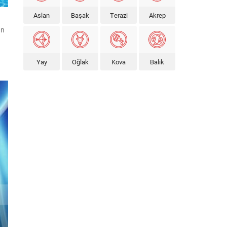
Olan, Zamanını mı Bekler?
Aslan
Başak
Terazi
Akrep
un
Yay
Oğlak
Kova
Balık