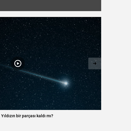
n en büyüleyici 6 yılbaşı rotası