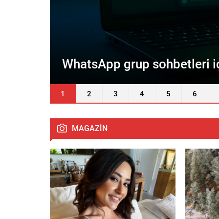
Televizyon izlemek yıllar s
1
2
3
4
5
6
MAGAZİN