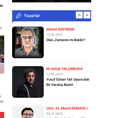
en
Yazarlar
zu
M.Haluk YALÇINKAYA
12.06.2026
Yusuf Özhan Tali: Oyunculuk
Bir Varoluş Biçimi
Uzm. Dr. Murat KEMAHLI
04.07.2025
Infertilite & Fonksiyonel Tıp
ü
kan
Reyhan DEĞİRMENCİ
04.07.2025