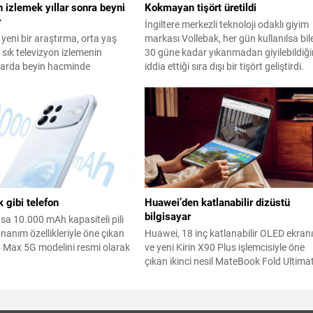
 izlemek yıllar sonra beyni
Kokmayan tişört üretildi
r
İngiltere merkezli teknoloji odaklı giyim
 yeni bir araştırma, orta yaş
markası Vollebak, her gün kullanılsa bil
sık televizyon izlemenin
30 güne kadar yıkanmadan giyilebildiği
ıllarda beyin hacminde
iddia ettiği sıra dışı bir tişört geliştirdi.
e hafıza kaybına yol açtığını
du.
 gibi telefon
Huawei’den katlanabilir dizüstü
bilgisayar
sa 10.000 mAh kapasiteli pili
nanım özellikleriyle öne çıkan
Huawei, 18 inç katlanabilir OLED ekran
o Max 5G modelini resmi olarak
ve yeni Kirin X90 Plus işlemcisiyle öne
çıkan ikinci nesil MateBook Fold Ultima
Design modelini resmen duyurdu.