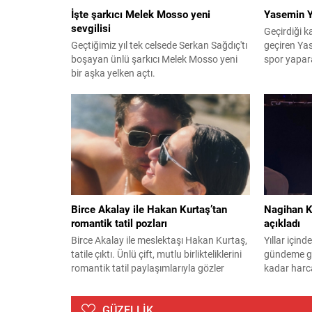
İşte şarkıcı Melek Mosso yeni
Yasemin Y
sevgilisi
Geçirdiği k
Geçtiğimiz yıl tek celsede Serkan Sağdıç'tı
geçiren Yas
boşayan ünlü şarkıcı Melek Mosso yeni
spor yapara
bir aşka yelken açtı.
Birce Akalay ile Hakan Kurtaş’tan
Nagihan Ka
romantik tatil pozları
açıkladı
Birce Akalay ile meslektaşı Hakan Kurtaş,
Yıllar içind
tatile çıktı. Ünlü çift, mutlu birlikteliklerini
gündeme ge
romantik tatil paylaşımlarıyla gözler
kadar harca
önüne serdi.
GÜZELLİK