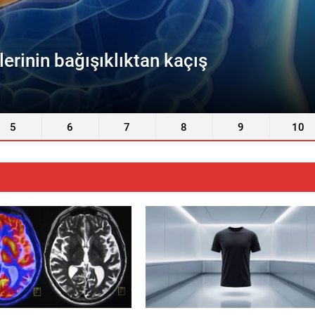
iğinden yetişiyor
5
6
7
8
9
10