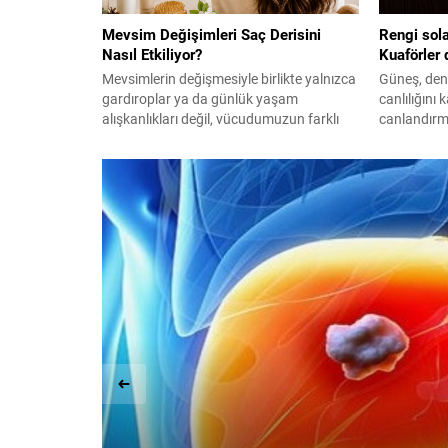
Mevsim Değişimleri Saç Derisini
Rengi sola
Nasıl Etkiliyor?
Kuaförler 
Mevsimlerin değişmesiyle birlikte yalnızca
Güneş, deni
gardıroplar ya da günlük yaşam
canlılığını
alışkanlıkları değil, vücudumuzun farklı
canlandırma
bölgeleri de yeni hava koşullarına uyum
Evde kolayc
sağlamaya çalışıyor. Ciltte hissedilen
yöntemi, h
kuruluk, nem dengesindeki değişimler
parlak bir 
veya sıcaklık farklılıkları kadar saç ve saç
kuaförlerin
derisi de bu geçişlerden etkilenebiliyor.
uygulamas
Özellikle ilkbahar ve sonbahar
dönemlerinde saç dökülmesi, yağlanma
ya da kuruluk...