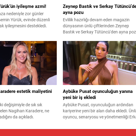
ürük’ün iyileşme azmi!
Zeynep Bastık ve Serkay Tütüncü’d
ayna pozu
aza nedeniyle zor günler
emin Yürük, evinde düzenli
Evlilik hazırlığı devam eden magazin
k iyileşmesini destekledi.
dünyasının ünlü çiftlerinden Zeynep
Bastık ve Serkay Tütüncü'den ayna po
geldi.
radere estetik maliyetini
Aybüke Pusat oyunculuğun yanına
yeni bir iş ekledi
eki değişimiyle de sık sık
Aybüke Pusat, oyunculuğun ardından
len Nagihan Karadere, ne
kariyerine yeni bir alan daha ekledi. Ünl
dığını da açıkladı.
oyuncu, senaryosu ve yönetmenliği Er
Tunç'a ait "En Mutlu Günümde" filminin
hem başrolünü üstlendi hem de
yapımcılığını yaparak kamera arkasına