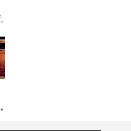
e
ni
ı
te