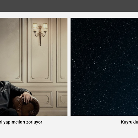
 kaldı mı?
Türkiye’ni