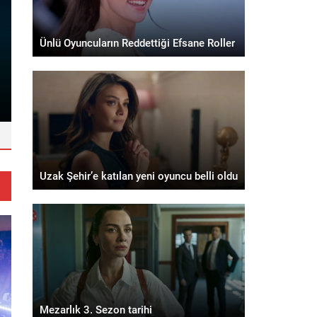
Ünlü Oyuncuların Reddettiği Efsane Roller
İşte şarkıcı Melek Mosso yeni sevgi
Uzak Şehir’e katılan yeni oyuncu belli oldu
Mezarlık 3. Sezon tarihi