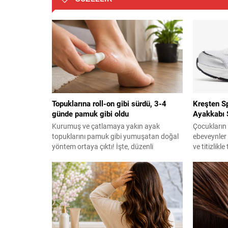
Topuklarına roll-on gibi sürdü, 3-4
Kreşten Sp
günde pamuk gibi oldu
Ayakkabı 
Kurumuş ve çatlamaya yakın ayak
Çocukların 
topuklarını pamuk gibi yumuşatan doğal
ebeveynler 
yöntem ortaya çıktı! İşte, düzenli
ve titizlikl
sürmeniz gereken o malzeme...
heyecan ver
sorumluluk 
serüvendir.
beslenmesi
eğitiminden
pek çok det
gelişimin en