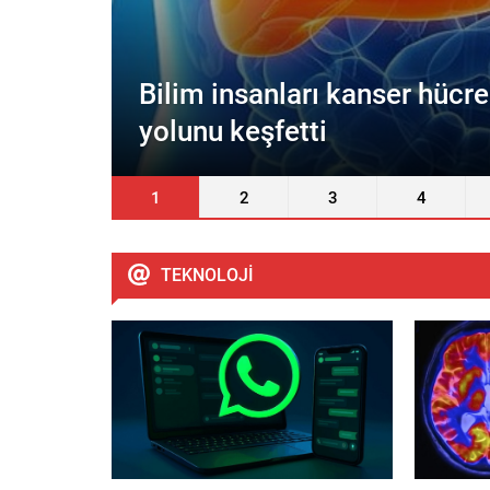
Trüf mantarı, doğada kendil
1
2
3
4
TEKNOLOJİ