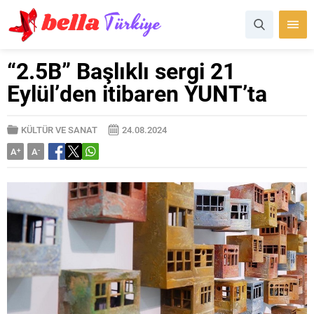
“2.5B” Başlıklı sergi 21
Eylül’den itibaren YUNT’ta
KÜLTÜR VE SANAT
24.08.2024
A
+
A
-