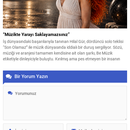
“Müzikte Yarayı Saklayamazsınız”
İş dünyasındaki başarılarıyla tanınan Hilal Gür, dördüncü solo teklisi
“Son Olamaz” ile müzik dünyasında iddialı bir duruş sergiliyor. Sözü,
müziği ve aranjesi tamamen kendisine ait olan şarkı, Be Müzik
etiketiyle dinleyiciyle buluştu. Kırılmış ama pes etmeyen bir insanın
itirazını anlatan şarkının klibi de en az sözleri kadar konuşulacak
türden. Yönetmen...
Bir Yorum Yazın