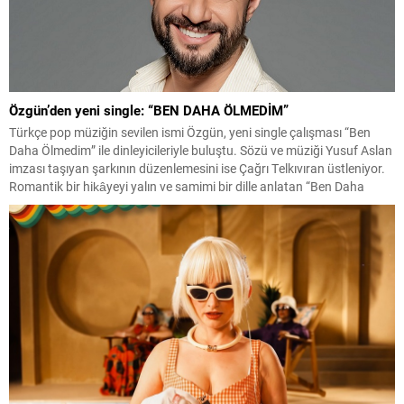
Özgün’den yeni single: “BEN DAHA ÖLMEDİM”
Türkçe pop müziğin sevilen ismi Özgün, yeni single çalışması “Ben
Daha Ölmedim” ile dinleyicileriyle buluştu. Sözü ve müziği Yusuf Aslan
imzası taşıyan şarkının düzenlemesini ise Çağrı Telkıvıran üstleniyor.
Romantik bir hikâyeyi yalın ve samimi bir dille anlatan “Ben Daha
Ölmedim”, beklemekten vazgeçmeyen ve sevgisini her şeye rağmen
içinde yaşatmaya devam...