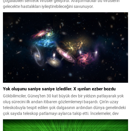
çoğalabilen sentetik virüsler geliştirdi. Araştırmacılar bu virüslerin
gelecekte hastalıkları iyileştirebileceğini savunuyor.
Yok oluşunu saniye saniye izlediler. X ışınları ezber bozdu
Gökbilimciler, Güneş'ten 30 kat büyük dev bir yıldızın patlayarak yok
oluş sürecini ilk andan itibaren gözlemlemeyi başardı. Çin'in uzay
teleskobuyla tespit edilen şok dalgasının ardından dünya genelindeki
çok sayıda teleskop patlamayı aylarca takip etti. İncelemeler, dev
yıldızların daha önce bilinmeyen yollarla da patlayabildiğini ortaya
koydu.