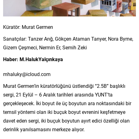
Küratör: Murat Germen
Sanatçılar: Tanzer Arığ, Gökçen Ataman Tanyer, Nora Byrne,
Gizem Çeşmeci, Nermin Er, Semih Zeki
Haber: M.HalukYalçınkaya
mhaluky@icloud.com
Murat Germen’in küratörlüğünü üstlendiği “2.5B” başlıklı
sergi, 21 Eylül – 6 Aralık tarihleri arasında YUNT’ta
gerçekleşecek. İki boyut ile üç boyutun ara noktasındaki bir
temsil yöntemi olan iki buçuk boyut evrenini keşfetmeye
davet eden sergi, iki buçuk boyutun ayırt edici özelliği olan
derinlik yanılsamasını merkeze alıyor.