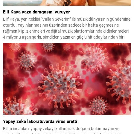
Elif Kaya yaza damgasını vuruyor
Elif Kaya, yeni teklisi “Vallah Severim” ile müzik dünyasının gündemine
oturdu. Yayınlanmasının üzerinden sadece bir hafta geçmesine
rağmen klip izlenmeleri ve dijital müzik platformlarındaki dinlenmeleri
4 milyonu aşan şarkı, şimdiden yazın en güçlü hit adaylarından biri
olarak gösteriliyor. Enerjik altyapısı, hareketli ritmi ve ilk dinleyişte
akıllara kazınan nakaratıyla dikkat çeken...
Yapay zeka laboratuvarda virüs üretti
Bilim insanları, yapay zekayı kullanarak doğada bulunmayan ve