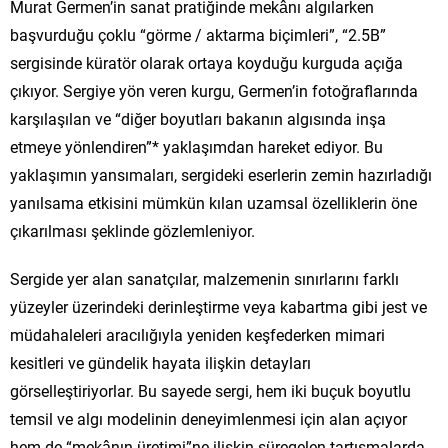
Murat Germen’in sanat pratiğinde mekânı algılarken
başvurduğu çoklu “görme / aktarma biçimleri”, “2.5B”
sergisinde küratör olarak ortaya koyduğu kurguda açığa
çıkıyor. Sergiye yön veren kurgu, Germen’in fotoğraflarında
karşılaşılan ve “diğer boyutları bakanın algısında inşa
etmeye yönlendiren”* yaklaşımdan hareket ediyor. Bu
yaklaşımın yansımaları, sergideki eserlerin zemin hazırladığı
yanılsama etkisini mümkün kılan uzamsal özelliklerin öne
çıkarılması şeklinde gözlemleniyor.
Sergide yer alan sanatçılar, malzemenin sınırlarını farklı
yüzeyler üzerindeki derinleştirme veya kabartma gibi jest ve
müdahaleleri aracılığıyla yeniden keşfederken mimari
kesitleri ve gündelik hayata ilişkin detayları
görselleştiriyorlar. Bu sayede sergi, hem iki buçuk boyutlu
temsil ve algı modelinin deneyimlenmesi için alan açıyor
hem de “mekânın üretimi”ne ilişkin süregelen tartışmalarda